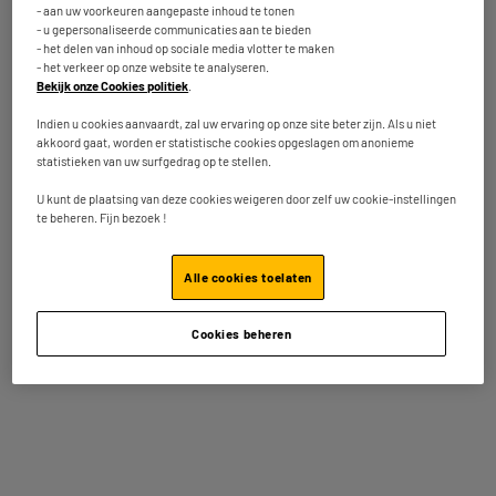
- aan uw voorkeuren aangepaste inhoud te tonen
CONNECTED kachel
SILVER STYLE 130x180
- u gepersonaliseerde communicaties aan te bieden
1500 W
cm
- het delen van inhoud op sociale media vlotter te maken
139
34
€95
€95
- het verkeer op onze website te analyseren.
Bekijk onze Cookies politiek
.
Totaalbedrag :
174.90€
Indien u cookies aanvaardt, zal uw ervaring op onze site beter zijn. Als u niet
akkoord gaat, worden er statistische cookies opgeslagen om anonieme
statistieken van uw surfgedrag op te stellen.
Voeg deze 2 artikelen toe in uw mandje
U kunt de plaatsing van deze cookies weigeren door zelf uw cookie-instellingen
te beheren. Fijn bezoek !
Terugname van uw oud toestel
Alle cookies toelaten
We nemen uw oud toestel
gratis
terug mee.
Meer weten
Cookies beheren
Inbegrepen garantie :
2 jaar
Tot
augustus 2028
Onderdelen en werkuren.
Kenmerken