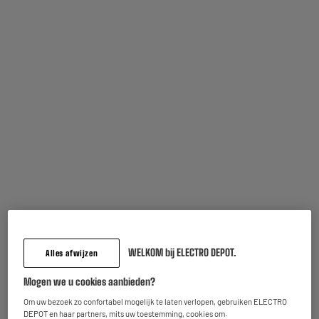
Vaak samen gekocht
OP = OP
WELKOM bij ELECTRO DEPOT.
Alles afwijzen
Mogen we u cookies aanbieden?
Om uw bezoek zo confortabel mogelijk te laten verlopen, gebruiken ELECTRO
DEPOT en haar partners, mits uw toestemming, cookies om:
BESTHERM
Verwarmd plaid