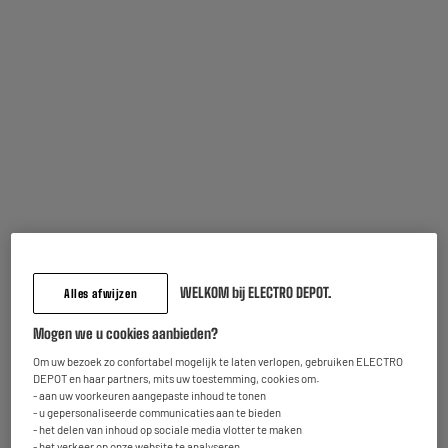
ECOCHEQUES
EDENWOOD ED65EA12UHD-EL - TV 65" UHD 4K QLED
A
E
Smart
G
Scherm : 165 cm
Smart TV : Smart TV
Technologie : QLED
419
€
95
★★★★★
★★★★★
Betaal in
meerdere keren
4.4
/5
(
98
)
Op voorraad te Oostende
Vergelijk
Bestel en haal na 1u gratis af
WELKOM bij ELECTRO DEPOT.
Beschikbaar voor levering
Alles afwijzen
Mogen we u cookies aanbieden?
Om uw bezoek zo confortabel mogelijk te laten verlopen, gebruiken ELECTRO
A
F
DEPOT en haar partners, mits uw toestemming, cookies om:
G
SAMSUNG 98DU9000 - TV 98" 4K 100HZ SMART
- aan uw voorkeuren aangepaste inhoud te tonen
- u gepersonaliseerde communicaties aan te bieden
Scherm : 249 cm
- het delen van inhoud op sociale media vlotter te maken
Smart TV : Smart TV
- het verkeer op onze website te analyseren.