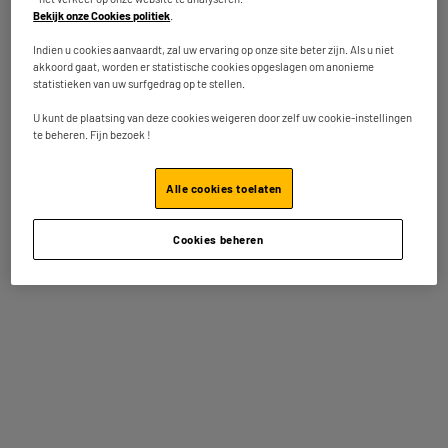
Technologie : Led
Bekijk onze Cookies politiek
.
1469
€
50
★★★★★
★★★★★
Indien u cookies aanvaardt, zal uw ervaring op onze site beter zijn. Als u niet
5
/5
(
3
)
Betaal in
meerdere keren
akkoord gaat, worden er statistische cookies opgeslagen om anonieme
statistieken van uw surfgedrag op te stellen.
Op voorraad te Oostende
Vergelijk
Bestel en haal na 1u gratis af
U kunt de plaatsing van deze cookies weigeren door zelf uw cookie-instellingen
Beschikbaar voor levering
te beheren. Fijn bezoek !
Alle cookies toelaten
A
F
G
LG OLED65C5 - TV 65" 4K OLED SMART
Cookies beheren
Scherm : 165 cm
Smart TV : Smart TV
Technologie : OLED
★★★★★
★★★★★
1399
€
4.5
/5
(
329
)
Betaal in
meerdere keren
Vergelijk
Beschikbaar te Oostende binnen de 5
werkdagen na uw bestelling
Beschikbaar voor levering