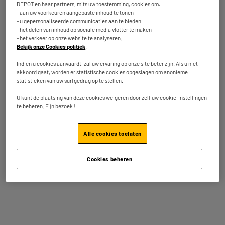
DEPOT en haar partners, mits uw toestemming, cookies om:
- aan uw voorkeuren aangepaste inhoud te tonen
Niet meer beschikbaar in onze winkel
te
- u gepersonaliseerde communicaties aan te bieden
Oostende
- het delen van inhoud op sociale media vlotter te maken
- het verkeer op onze website te analyseren.
Leverbaar voor bepaalde postcodes
Bekijk onze Cookies politiek
.
Indien u cookies aanvaardt, zal uw ervaring op onze site beter zijn. Als u niet
akkoord gaat, worden er statistische cookies opgeslagen om anonieme
OP = OP
statistieken van uw surfgedrag op te stellen.
Zuignaphouder MOBILITY LAB
U kunt de plaatsing van deze cookies weigeren door zelf uw cookie-instellingen
Producttype : Zuig Mount
te beheren. Fijn bezoek !
2
€
95
Alle cookies toelaten
Niet meer beschikbaar in onze winkel
te
Oostende
Cookies beheren
Beschikbaar voor levering
OP = OP
SEDEA Lanyards Usb-C /usb-C
Producttype : 3 In 1 Oplaadkabel