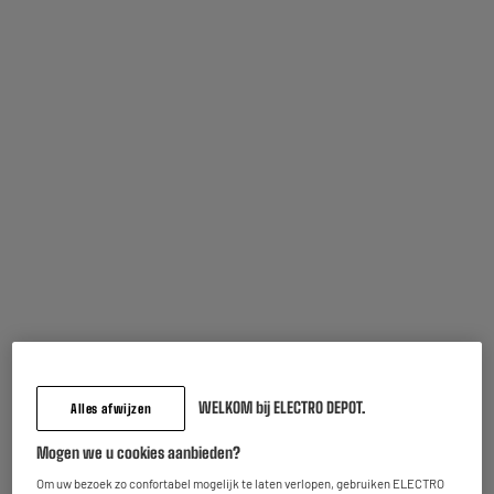
5
/5
(
2
)
Bestel en haal na 1u gratis af
Leverbaar voor bepaalde postcodes
OP = OP
Airtag APPLE
Producttype : Tracker
28
€
95
Niet meer beschikbaar in onze winkel
te
Oostende
Leverbaar voor bepaalde postcodes
WELKOM bij ELECTRO DEPOT.
Alles afwijzen
TNB universele gsm-hoes
Producttype : Geval
Mogen we u cookies aanbieden?
7
€
95
Om uw bezoek zo confortabel mogelijk te laten verlopen, gebruiken ELECTRO