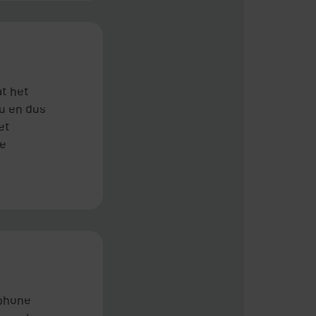
at het
ou en dus
et
ze
tphone