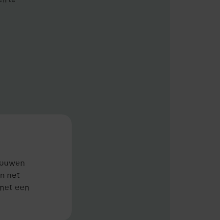
rouwen
en net
 met een