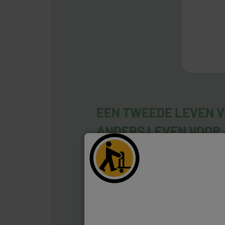
EEN TWEEDE LEVEN V
ANDERS LEVEN VOOR
Ontdek ons assortiment refurbi
en vind jouw nieuwe compagnon