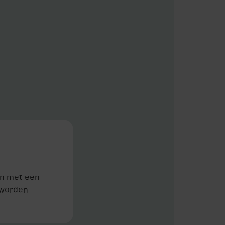
en met een
 worden