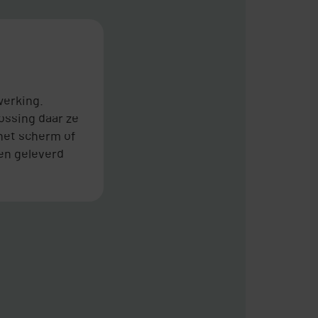
werking.
ossing daar ze
het scherm of
den geleverd