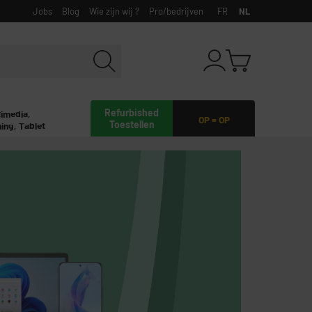
Jobs
Blog
Wie zijn wij ?
Pro/bedrijven
FR
NL
Refurbished
timedia,
OP = OP
Toestellen
ing, Tablet