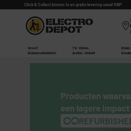
Click & Collect binnen 1u en gratis levering vanaf €99*
Groot
TV, Video,
Klein
Huishoudelektro
Audio, Geluid
Keuk
Producten waarvan
een lagere impact 
REFURBISHE