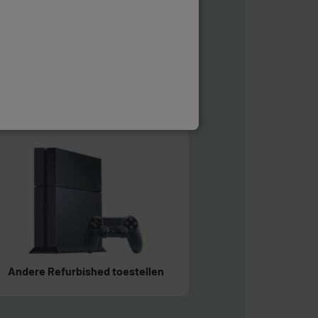
Refurbished Tablet PCs & iPads
Andere Refurbished toestellen