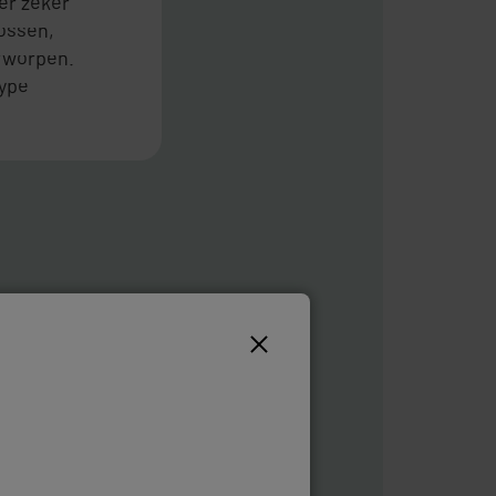
er zeker
lossen,
rworpen.
type