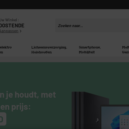
Uw Winkel :
OOSTENDE
Aanpassen
 elektro
Lichaamsverzorging,
Smartphone,
Mul
en
Huishouden
Mobiliteit
Gam
 je houdt, met
en prijs:
D