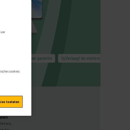
s uw
edkoper
2 jaar garantie
Verlaagt de elektronische verspillin
stische cookies
kies toelaten
uwen
.
leren,
en te