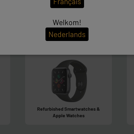
Français
Welkom!
Nederlands
Refurbished PCs & Macbooks
Refurbished Smartwatches &
Apple Watches