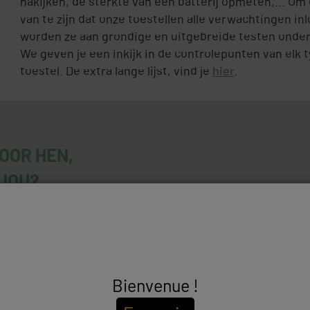
nakijken, de sterkte van een batterij opmeten,... Om 
van te zijn dat onze toestellen alle verwachtingen in
worden ze aan grondige en uitgebreide testen onde
We geven je een inkijk in de controlepunten van elk 
toestel. De extra lange lijst, vind je
hier
.
OOR HEN,
 JOU?
shed toestellen
.
Bienvenue !