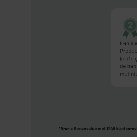
Een kl
Produc
lichte
de behu
met ni
*Bron = Bazaarvoice met 1248 klantenre