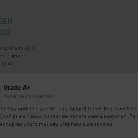
SEN
ECO
ing Grade A(+)
oestellen en
t gaat:
Grade A+
Superieure kwaliteit
n de topmodellen van de refurbished toestellen. Toestell
A(+) zijn als nieuw, zonder de minste gebruikssporen. Ze
venop geleverd met alle originele accessoires.