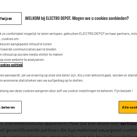
boeten
alen
WELKOM bij ELECTRO DEPOT. Mogen we u cookies aanbieden?
afwijzen
 zo confortabel mogelijk te laten verlopen, gebruiken ELECTRO DEPOT en haar partners, mit
 cookies om:
rkeuren aangepaste inhoud te tonen
aliseerde communicaties aan te bieden
an inhoud op sociale media vlotter te maken
 op onze website te analyseren.
Go
ookies politiek
.
ies aanvaardt, zal uw ervaring op onze site beter zijn. Als u niet akkoord gaat, worden er stati
m anonieme statistieken van uw surfgedrag op te stellen.
atsing van deze cookies weigeren door zelf uw cookie-instellingen te beheren. Fijn bezoek !
LLEN…
s beheren
Alle coo
, ook elektronische apparaten! Maar dat kan alleen met
vertro
 gecertificeerde partners die hun materiaal nauwgezet contro
ig en opnieuw klaar om samen met jou aan zijn beste (tweede) lev