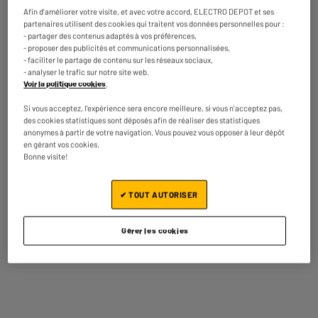
Brosse motorisée "Bords fins" :
Grâce à sa conception ultra-fine, la
Afin d'améliorer votre visite, et avec votre accord, ELECTRO DEPOT et ses
brosse accède au plus près des plinthes et des angles pour ne
partenaires utilisent des cookies qui traitent vos données personnelles pour :
laisser aucune zone de poussière.
- partager des contenus adaptés à vos préférences,
- proposer des publicités et communications personnalisées,
Puissance d'aspiration de 6 000 Pa :
Capture efficacement les
- faciliter le partage de contenu sur les réseaux sociaux,
saletés sèches et les liquides, laissant vos surfaces propres et
- analyser le trafic sur notre site web.
Voir la politique cookies
.
presque sèches immédiatement.
Système à double réservoir :
L'eau propre (0,6L) est séparée de l'eau
Si vous acceptez, l'expérience sera encore meilleure, si vous n'acceptez pas,
usée (0,42L) pour garantir que vous ne lavez jamais vos sols avec de
des cookies statistiques sont déposés afin de réaliser des statistiques
anonymes à partir de votre navigation. Vous pouvez vous opposer à leur dépôt
l'eau sale.
en gérant vos cookies.
Bonne visite!
Autonomie et Confort d'utilisation
Pensé pour faciliter votre quotidien, le FL3.3 offre une maniabilité
✔ TOUT AUTORISER
totale sans contrainte de fil :
Liberté sans fil :
Profitez d'une autonomie allant jusqu'à 30 minutes,
Gérer les cookies
idéale pour l'entretien régulier de votre intérieur.
Mode Auto-nettoyage :
Une fois reposé sur sa station, l'appareil
nettoie son rouleau automatiquement, vous évitant ainsi l'entretien
manuel fastidieux.
Léger et ergonomique :
Avec un poids plume de 3,2 kg, il se