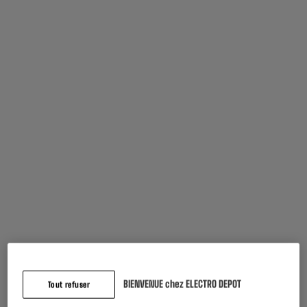
30 minutes
Capacité du réservoir d'eau propre
0,42L
Sols durs
Capacité du réservoir d'eau usée
Idéal pour le parquet, le carrelage ou
le béton
Le VALBERG FLOORWASHER FL3.3 est la solution 3-en-1 idéale
pour un nettoyage complet et sans effort de vos sols durs.
Conçu
pour aspirer, laver et sécher en un seul passage, cet appareil
polyvalent vous fait gagner un temps précieux tout en garantissant
une hygiène irréprochable sur le parquet, le carrelage ou le béton
ciré.
BIENVENUE chez ELECTRO DEPOT
Tout refuser
Efficacité de nettoyage et Précision