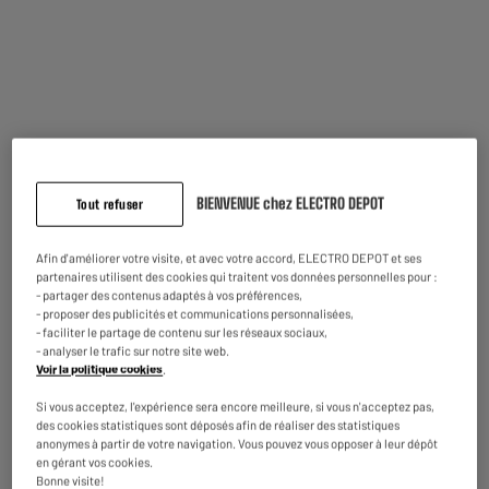
Barbecue Charbon
Housse VALBERG
VALBERG VAL-4128
BBQPREMIUM 160X65
Montée de foyer
139
29
€95
€95
Prix total :
169.90€
BIENVENUE chez ELECTRO DEPOT
Tout refuser
Ajouter ces 2 articles au panier
Afin d'améliorer votre visite, et avec votre accord, ELECTRO DEPOT et ses
partenaires utilisent des cookies qui traitent vos données personnelles pour :
- partager des contenus adaptés à vos préférences,
- proposer des publicités et communications personnalisées,
Reprise de votre ancien appareil
- faciliter le partage de contenu sur les réseaux sociaux,
Nous reprenons
gratuitement
votre ancien appareil.
- analyser le trafic sur notre site web.
En savoir +
Voir la politique cookies
.
Si vous acceptez, l'expérience sera encore meilleure, si vous n'acceptez pas,
Garantie comprise :
2 ans
des cookies statistiques sont déposés afin de réaliser des statistiques
Jusqu'en
août 2028
anonymes à partir de votre navigation. Vous pouvez vous opposer à leur dépôt
en gérant vos cookies.
Bonne visite!