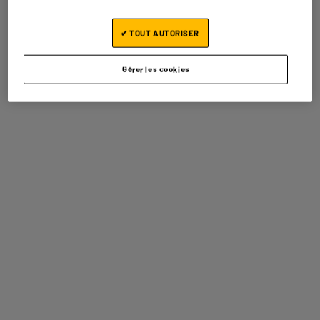
Caractéristiques
✔ TOUT AUTORISER
Marque
VALBERG
Gérer les cookies
Source d'énergie du BBQ
Charbon de bois
Type d'utilisation
Extérieur
Nombre de personne(s)
10
Surface de cuisson (largeur en
41,5cm
cm)
Surface de cuisson (longueur
56cm
en cm)
Grille amovible
Oui
Matière principale
Acier
Matière intérieure
Acier
Nombre de niveaux de hauteur
1