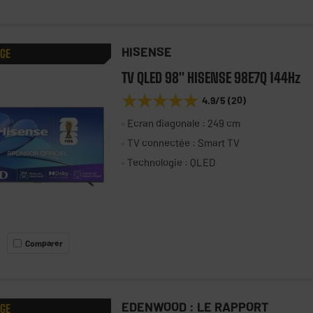
HISENSE
AGE
TV QLED 98" HISENSE 98E7Q 144Hz
★★★★★
★★★★★
4.9
/5
(
20
)
Ecran diagonale : 249 cm
TV connectée : Smart TV
Technologie : QLED
Comparer
EDENWOOD : LE RAPPORT
AGE