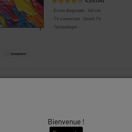
★★★★★
★★★★★
4.2
/5
(
34
)
Ecran diagonale : 140 cm
TV connectée : Smart TV
Technologie :
Comparer
PHILIPS
PHILIPS 75MLED910/12 - TV 75" UHD
4K MINILED QLED SMART
★★★★★
★★★★★
3.7
/5
(
28
)
Ecran diagonale : 191 cm
Bienvenue !
TV connectée : Smart TV