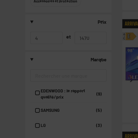
Accessoires et protection
Prix
ARRIV
A
et
E
G
Marque
EDENWOOD : le rapport
(9)
qualité/prix
SAMSUNG
(5)
LG
(3)
ARRIV