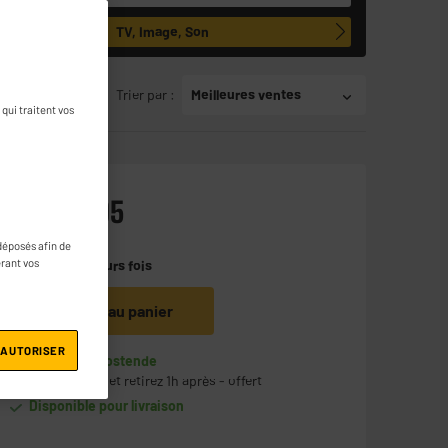
TV,
Image, Son
Trier par
:
Meilleures ventes
qui traitent vos
529
€
95
D
déposés afin de
érant vos
Payer en
plusieurs fois
Ajouter au panier
 AUTORISER
En stock à Oostende
Commandez et retirez 1h après - offert
Disponible pour livraison