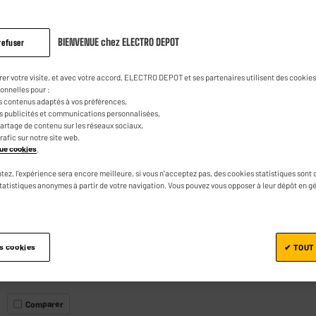
Informatique,
Gaming, Tablette
BIENVENUE chez ELECTRO DEPOT
refuser
rer votre visite, et avec votre accord, ELECTRO DEPOT et ses partenaires utilisent des cookies 
onnelles pour :
s contenus adaptés à vos préférences,
es publicités et communications personnalisées,
e partage de contenu sur les réseaux sociaux,
trafic sur notre site web.
SAMSUNG
ique cookies
.
SAMSUNG QE65Q70 - TV 4K 65" QLE
tez, l'expérience sera encore meilleure, si vous n'acceptez pas, des cookies statistiques sont 
SMART
statistiques anonymes à partir de votre navigation. Vous pouvez vous opposer à leur dépôt en g
★★★★★
★★★★★
4.8
/5
(
6
)
Ecran diagonale : 165 cm
es cookies
✔ TOUT
TV connectée : Smart TV
Technologie : QLED
Comparer