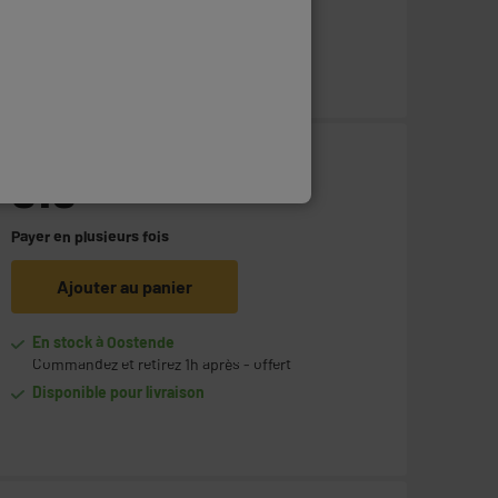
Disponible pour livraison
318
€
95
Payer en
plusieurs fois
Ajouter au panier
En stock à Oostende
Commandez et retirez 1h après - offert
Disponible pour livraison