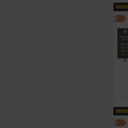
ARRIV
A
F
G
ARRIV
A
F
G