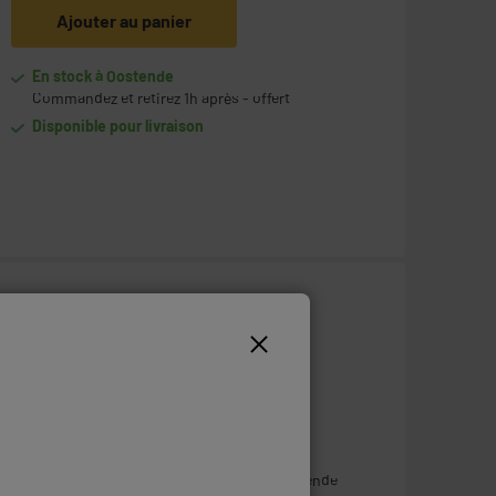
Ajouter au panier
En stock à Oostende
Commandez et retirez 1h après - offert
Disponible pour livraison
799
€
95
Payer en
plusieurs fois
Ajouter au panier
Indisponible dans notre magasin
à Oostende