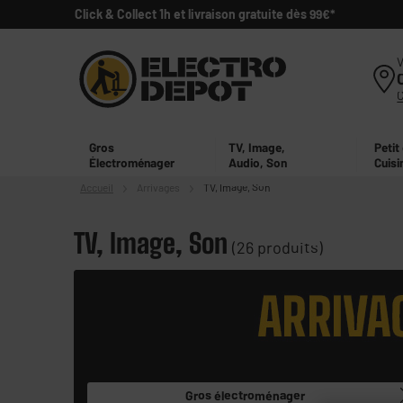
Click & Collect 1h et livraison gratuite dès 99€*
V
Gros
TV, Image,
Petit
Électroménager
Audio, Son
Cuisi
Accueil
Arrivages
TV, Image, Son
TV, Image, Son
(26 produits)
Gros
électroménager