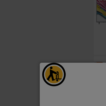
A
F
G