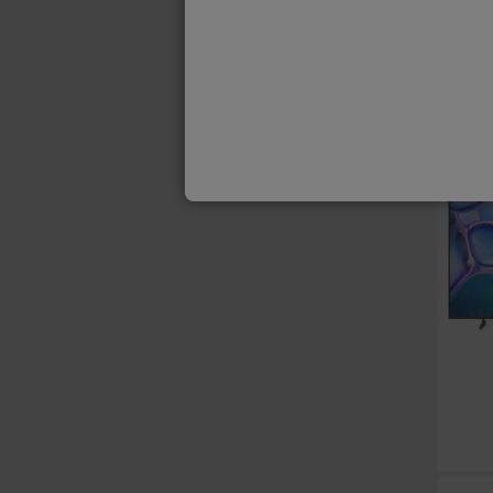
A
G
G