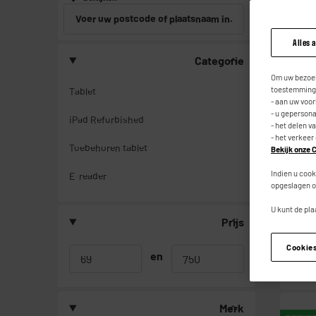
Voer uw postcode of plaatsnaam in.
Alles 
Categorie
GRATIS
Om uw bezoek
toestemming,
Tablet
- aan uw voo
- u geperson
iPad Refurbished
- het delen v
- het verkeer
Toebehoren tablet
Bekijk onze C
Indien u cook
E-reader
opgeslagen o
U kunt de pla
Prijs
Cookie
en
Merk