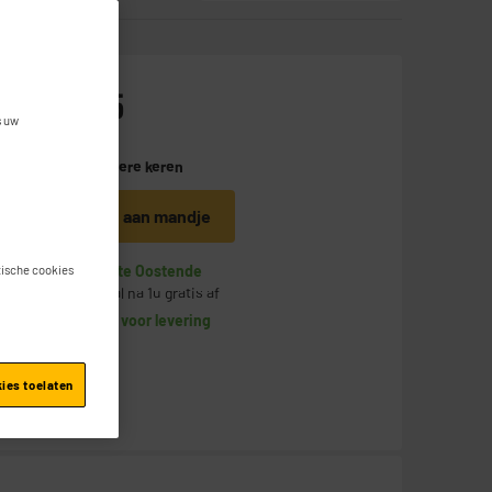
189
€
95
s uw
b
Betaal in
meerdere keren
Toevoegen aan mandje
Op voorraad te Oostende
stische cookies
Bestel en haal na 1u gratis af
Beschikbaar voor levering
kies toelaten