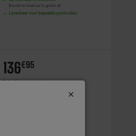
Bestel en haal na 1u gratis af
Leverbaar voor bepaalde postcodes
136
€
95
Betaal in
meerdere keren
Toevoegen aan mandje
Op voorraad te Oostende
Bestel en haal na 1u gratis af
Leverbaar voor bepaalde postcodes