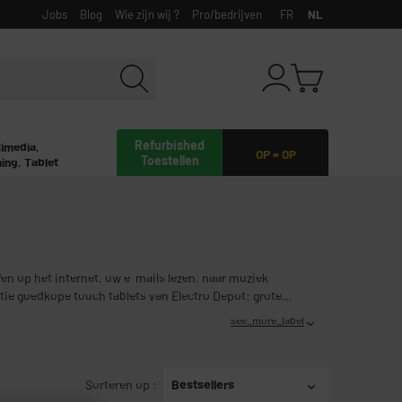
Jobs
Blog
Wie zijn wij ?
Pro/bedrijven
FR
NL
Refurbished
timedia,
OP = OP
Toestellen
ing, Tablet
en op het internet, uw e-mails lezen, naar muziek
ectie goedkope touch tablets van Electro Depot: grote
see_more_label
Sorteren op
:
Bestsellers