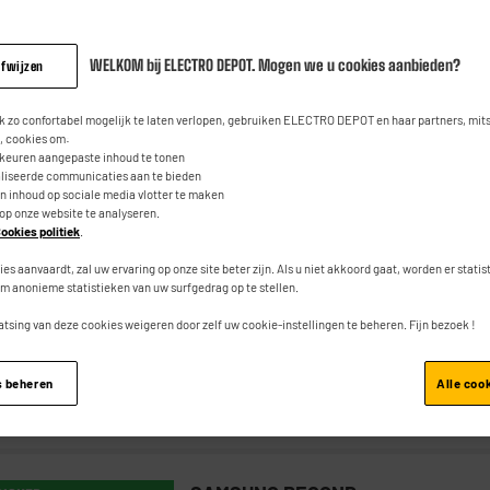
WELKOM bij ELECTRO DEPOT. Mogen we u cookies aanbieden?
afwijzen
XIAOMI
 LEVERING
 zo confortabel mogelijk te laten verlopen, gebruiken ELECTRO DEPOT en haar partners, mit
Tablet 11" XIAOMI Redmi Pad 2 128G
 cookies om:
-2,5K Grijs
rkeuren aangepaste inhoud te tonen
aliseerde communicaties aan te bieden
an inhoud op sociale media vlotter te maken
Vermogen : 2,2 GHz
 op onze website te analyseren.
ookies politiek
.
RAM-geheugen : 4 Go
Intern geheugen (Gb) : 128 Go
ies aanvaardt, zal uw ervaring op onze site beter zijn. Als u niet akkoord gaat, worden er stati
m anonieme statistieken van uw surfgedrag op te stellen.
atsing van deze cookies weigeren door zelf uw cookie-instellingen te beheren. Fijn bezoek !
s beheren
Alle coo
Vergelijk