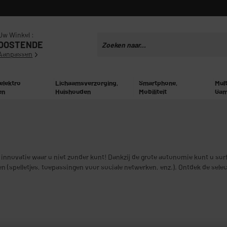
Uw Winkel :
OOSTENDE
Aanpassen
 elektro
Lichaamsverzorging,
Smartphone,
Mul
en
Huishouden
Mobiliteit
Gam
innovatie waar u niet zonder kunt! Dankzij de grote autonomie kunt u surf
ren (spelletjes, toepassingen voor sociale netwerken, enz.). Ontdek de sel
den te stellen!