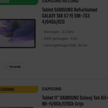
SAMSUNG RECOND
BISHED
Tablet SAMSUNG Refurbished
GALAXY TAB S7 FE SM-733
4/64Gb/ECO
Vermogen : 2,2 GHz
RAM-geheugen : 4 Go
Intern geheugen (Gb) : 64 Go
Vergelijk
SAMSUNG
 LEVERING
Tablet 11" SAMSUNG Galaxy Tab A11
Wi-fi/6Gb/128Gb Grijs