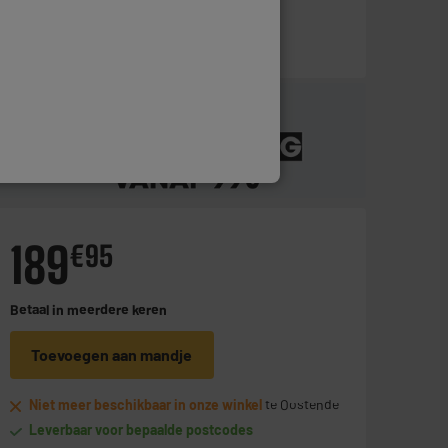
189
€
95
Betaal in
meerdere keren
Toevoegen aan mandje
Niet meer beschikbaar in onze winkel
te Oostende
Leverbaar voor bepaalde postcodes