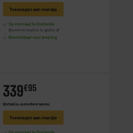
Toevoegen aan mandje
Op voorraad te Oostende
Bestel en haal na 1u gratis af
Beschikbaar voor levering
339
€
95
Betaal in
meerdere keren
Toevoegen aan mandje
Op voorraad te Oostende