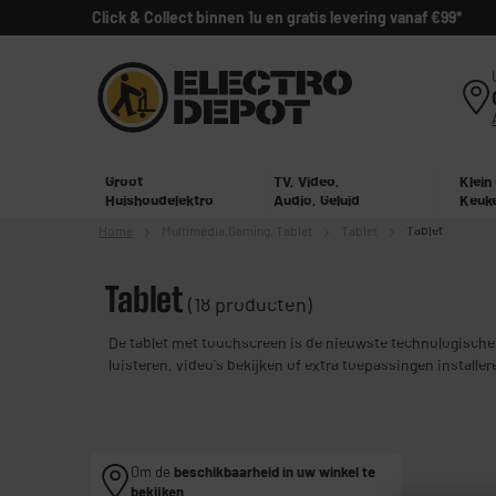
Click & Collect binnen 1u en gratis levering vanaf €99*
Groot
TV, Video,
Klein
Huishoudelektro
Audio, Geluid
Keuk
Home
Multimedia,
Gaming, Tablet
Tablet
Tablet
Tablet
(18 producten)
De tablet met touchscreen is de nieuwste technologische 
luisteren, video's bekijken of extra toepassingen installe
merken (Samsung, Asus, Apple) en lage prijzen om u tevre
Om de
beschikbaarheid in uw winkel te
bekijken