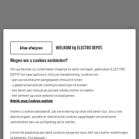
GRATIS LEVERING
Laptop DANEW DBOOK 176 17.3" 8Gb RAM 256Gb
Processor : Intel Pentium Gold 7505 1GHz, 2 cores
RAM-geheugen (RAM) :
Schermgrootte en resolutie : Ecran: 17,3"
WELKOM bij ELECTRO DEPOT.
Alles afwijzen
299
€
95
Mogen we u cookies aanbieden?
Vergelijk
Betaal in
meerdere keren
Beschikbaar te Oostende binnen de 5
Om uw bezoek zo confortabel mogelijk te laten verlopen, gebruiken ELECTRO
DEPOT en haar partners, mits uw toestemming, cookies om:
werkdagen na uw bestelling
- aan uw voorkeuren aangepaste inhoud te tonen
Beschikbaar voor levering
- u gepersonaliseerde communicaties aan te bieden
- het delen van inhoud op sociale media vlotter te maken
- het verkeer op onze website te analyseren.
Bekijk onze Cookies politiek
.
OP = OP
Indien u cookies aanvaardt, zal uw ervaring op onze site beter zijn. Als u niet
Acer Aspire Lite 15 AL15-47P 15" laptop Windows 11
akkoord gaat, worden er statistische cookies opgeslagen om anonieme
Processor : AMD Ryzen 3 5400U 2,6GHz, 4 cores
statistieken van uw surfgedrag op te stellen.
RAM-geheugen (RAM) :
Schermgrootte en resolutie : Ecran: 15,6"
U kunt de plaatsing van deze cookies weigeren door zelf uw cookie-instellingen
te beheren. Fijn bezoek !