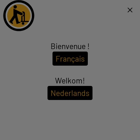
Click & Collect binnen 1u en gratis levering vanaf €99*
FR
Menu
Bienvenue !
Laptop
Français
(23 producten)
ELECTRO DEPOT heeft vele modellen van goedkope en efficiënte
laptops geselecteerd, alle grootste computermerken zijn aanwezig
zoals Lenovo, HP en Acer. Vind laptops in alle formaten: laptops
Welkom!
see_more_label
van 10 tot 14 inch, laptops van 15 inch, laptops van 17 inch en meer.
Fans van 2-in-1 Windows tablet PC's zullen ook iets vinden dat aan
Nederlands
hun behoeften voldoet zonder de bank te breken.
SSD
NIEUW
REFURBISHED
Om de
beschikbaarheid in uw winkel te bekijken
Voer uw postcode of plaatsnaam in.