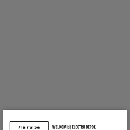
Voorschot van
0€ + 6 x
34.57€
waarvan financieringskost :
6X
of
7.47€
1,5-7,5
W
Usb Pd
OPLADER
MIN/MAX
NIET
OPLAAD-
INBEGREPEN
VERMOGEN
Vaak samen gekocht
WELKOM bij ELECTRO DEPOT.
Alles afwijzen