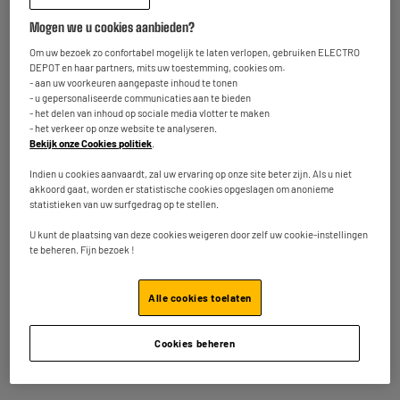
Mogen we u cookies aanbieden?
OP = OP
Om uw bezoek zo confortabel mogelijk te laten verlopen, gebruiken ELECTRO
DEPOT en haar partners, mits uw toestemming, cookies om:
- aan uw voorkeuren aangepaste inhoud te tonen
- u gepersonaliseerde communicaties aan te bieden
- het delen van inhoud op sociale media vlotter te maken
- het verkeer op onze website te analyseren.
Bekijk onze Cookies politiek
.
Indien u cookies aanvaardt, zal uw ervaring op onze site beter zijn. Als u niet
E-reader AMAZON
Reinigingsset APM
akkoord gaat, worden er statistische cookies opgeslagen om anonieme
Kindle Paperwhite SE
Monitor TV (gel + doek)
statistieken van uw surfgedrag op te stellen.
199
4
€95
€95
U kunt de plaatsing van deze cookies weigeren door zelf uw cookie-instellingen
te beheren. Fijn bezoek !
Totaalbedrag :
204.90€
Alle cookies toelaten
Voeg deze 2 artikelen toe in uw mandje
Cookies beheren
Terugname van uw oud toestel