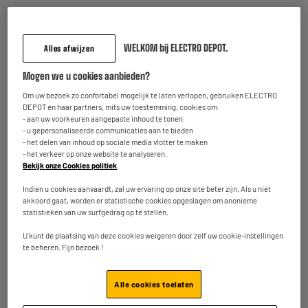
BY ELECTRODEPOT
WELKOM bij ELECTRO DEPOT.
Alles afwijzen
GSM-Houder EDENWOOD aerodynamische gril
Producttype : Autohouder
Mogen we u cookies aanbieden?
3
€
95
Om uw bezoek zo confortabel mogelijk te laten verlopen, gebruiken ELECTRO
DEPOT en haar partners, mits uw toestemming, cookies om:
- aan uw voorkeuren aangepaste inhoud te tonen
Op voorraad te Oostende
- u gepersonaliseerde communicaties aan te bieden
Bestel en haal na 1u gratis af
- het delen van inhoud op sociale media vlotter te maken
★★★★★
★★★★★
- het verkeer op onze website te analyseren.
Beschikbaar voor levering
4.3
/5
(
3
)
Bekijk onze Cookies politiek
.
Indien u cookies aanvaardt, zal uw ervaring op onze site beter zijn. Als u niet
akkoord gaat, worden er statistische cookies opgeslagen om anonieme
statistieken van uw surfgedrag op te stellen.
U kunt de plaatsing van deze cookies weigeren door zelf uw cookie-instellingen
Imdicar 2-in-1 Bluetooth Zender & Ontvanger
te beheren. Fijn bezoek !
Producttype : Fm-Zender
7
€
95
Alle cookies toelaten
★★★★★
★★★★★