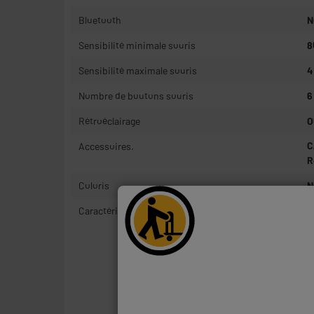
Bluetooth
N
Sensibilité minimale souris
8
Sensibilité maximale souris
4
Nombre de boutons souris
6
Rétroéclairage
O
Accessoires.
C
R
Coloris
N
Caractéristiques complémentaires
G
l
S
é
f
►
A