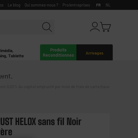
bs
Le blog
Qui sommes-nous ?
Pro/entreprises
FR
NL
Produits
timédia,
Arrivages
Reconditionnés
ing, Tablette
gent.
0,02% du capital emprunté par mois de frais de carte (taux
UST HELOX sans fil Noir
gère