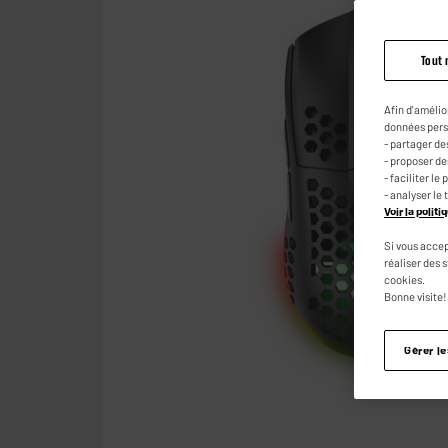
Tout 
Afin d'amélio
données pers
- partager de
- proposer d
- faciliter l
- analyser le 
Voir la polit
Si vous accep
réaliser des 
cookies.
Bonne visite!
Gérer l