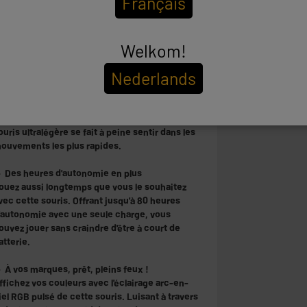
Français
ous offre une connexion sans fil comme jamais
uparavant. En veillant à ce que chaque
ouvement soit capté dès qu'il est effectué,
Welkom!
ous bénéficiez de temps de réponse
xtrêmement rapides au bout des doigts.
Nederlands
 Un poids plume
éplacez votre souris à la vitesse de l'éclair avec
a Helox Wireless. Pesant seulement 75 g, cette
ouris ultralégère se fait à peine sentir dans les
ouvements les plus rapides.
 Des heures d'autonomie en plus
ouez aussi longtemps que vous le souhaitez
vec cette souris. Offrant jusqu'à 80 heures
'autonomie avec une seule charge, vous
ouvez jouer sans craindre d'être à court de
atterie.
 À vos marques, prêt, pleins feux !
ffichez vos couleurs avec l'éclairage arc-en-
iel RGB pulsé de cette souris. Luisant à travers