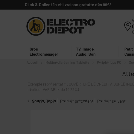
Click & Collect 1h et livraison gratuite dès 99€*
V
Gros
TV, Image,
Petit
Électroménager
Audio, Son
Cuisi
Accueil
Multimédia,
Gaming, Tablette
Périphérique PC
Sou
Atte
Exemple représentatif : OUVERTURE DE CRÉDIT À DURÉE INDÉT
débiteur VARIABLE de 14,23%).
Souris, Tapis
Produit précédent
Produit suivant