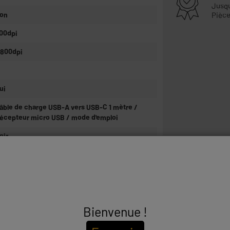
Jusq
on
Pièce
00dpi
 800dpi
ui
âble de charge USB-A vers USB-C 1 mètre /
écepteur micro USB / mode d'emploi
oir
XT 929 Helox Souris gaming sans fil ultra-
égère
ouris gaming sans fil ultra-légère avec
clairage LED multicolore, pour un mouvement
acile et rapide
Bienvenue !
 Jouez sans décalage
vec une latence ultra-faible, la Helox Wireless