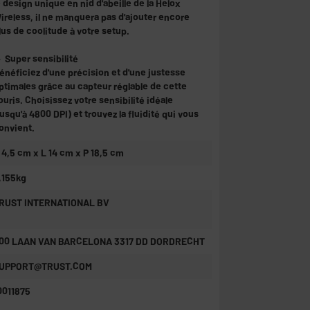
e design unique en nid d'abeille de la Helox
ireless, il ne manquera pas d'ajouter encore
lus de coolitude à votre setup.
 Super sensibilité
énéficiez d'une précision et d'une justesse
ptimales grâce au capteur réglable de cette
ouris. Choisissez votre sensibilité idéale
jusqu'à 4800 DPI) et trouvez la fluidité qui vous
onvient.
 4,5 cm x L 14 cm x P 18,5 cm
,155kg
RUST INTERNATIONAL BV
00 LAAN VAN BARCELONA 3317 DD DORDRECHT
UPPORT@TRUST.COM
0011875