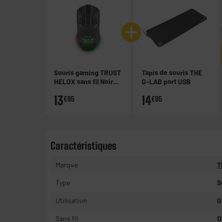
Souris gaming TRUST
Tapis de souris THE
HELOX sans fil Noir
G-LAB port USB
4800Dpi ultra légère
13
14
€95
€95
Caractéristiques
Marque
T
Type
S
Utilisation
G
Sans fil
O