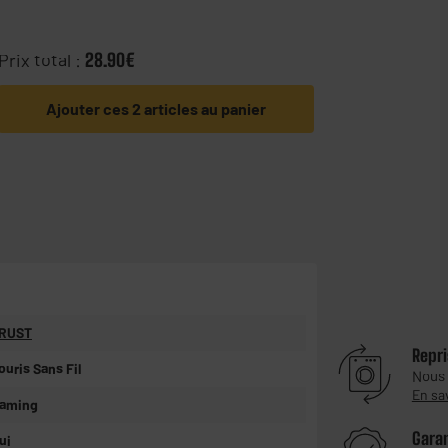
Prix total :
28.90€
Ajouter ces 2 articles au panier
RUST
Repri
ouris Sans Fil
Nous
En sa
aming
Gara
ui