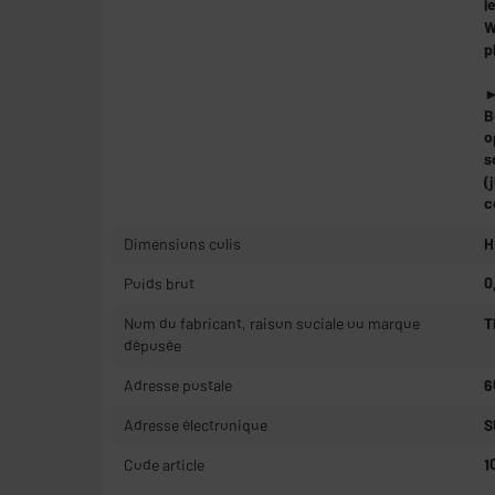
l
W
p
►
B
o
s
(
c
Dimensions colis
H
Poids brut
0
Nom du fabricant, raison sociale ou marque
T
déposée
Adresse postale
6
Adresse électronique
S
Code article
1