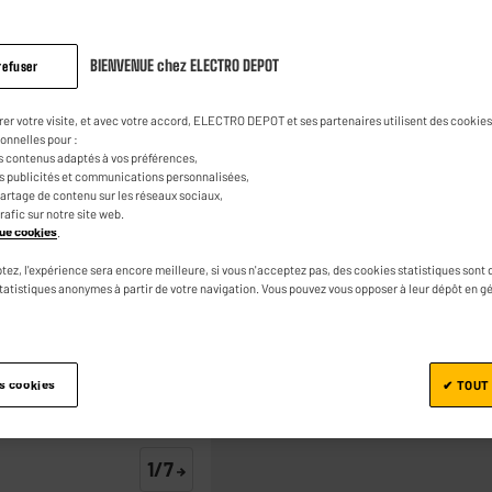
5.0
(3)
Poser u
Lire
3
13
€
95
avis.
BIENVENUE chez ELECTRO DEPOT
refuser
Lien
sur
la
0
€
15
Dont
rer votre visite, et avec votre accord, ELECTRO DEPOT et ses partenaires utilisent des cookies 
même
onnelles pour :
page.
s contenus adaptés à vos préférences,
es publicités et communications personnalisées,
e partage de contenu sur les réseaux sociaux,
trafic sur notre site web.
ique cookies
.
tez, l'expérience sera encore meilleure, si vous n'acceptez pas, des cookies statistiques sont 
Ajouter au panier
statistiques anonymes à partir de votre navigation. Vous pouvez vous opposer à leur dépôt en g
es cookies
✔ TOUT
1/7