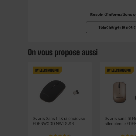
Besoin d'informations 
Télécharger la notic
On vous propose aussi
BY ELECTRODEPOT
BY ELECTRODEPOT
Souris Sans fil & silencieuse
Souris sans fil M
EDENWOOD MWLS01B
silenciense ED
MMSBG01
★★★★★
★★★★★
★★★
★★★