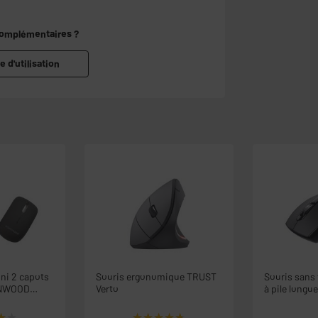
complémentaires ?
e d'utilisation
ini 2 capots
Souris ergonomique TRUST
Souris sans
ENWOOD
Verto
à pile longu
★★
★★
★★★★★
★★★★★