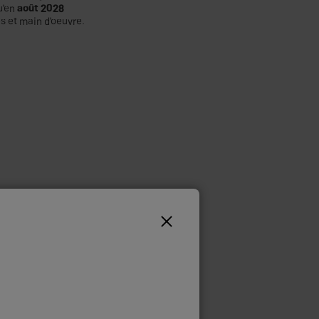
u'en
août 2028
s et main d'oeuvre.