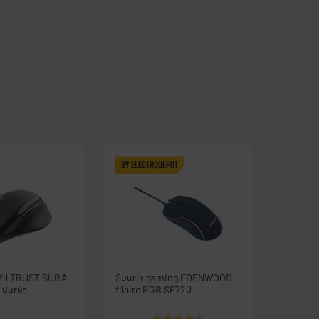
BY ELECTRODEPOT
 fil TRUST SURA
Souris gaming EDENWOOD
e durée
filaire RGB SF720
★★★★★
★★★★★