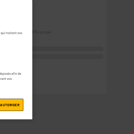
ne question
0
€
15
Dont
qui traitent vos
déposés afin de
érant vos
 AUTORISER