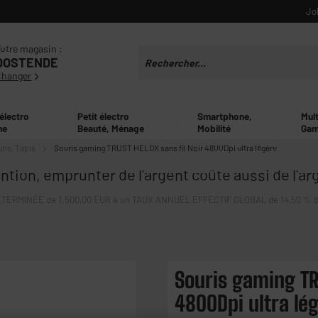
Jo
otre magasin :
OOSTENDE
Changer
 électro
Petit électro
Smartphone,
Mul
ne
Beauté, Ménage
Mobilité
Gam
ris, Tapis
Souris gaming TRUST HELOX sans fil Noir 4800Dpi ultra légère
ntion, emprunter de l'argent coûte aussi de l'ar
ERMINÉE de 1.500,00 EUR à un TAUX ANNUEL EFFECTIF GLOBAL de 14,50 % dont 
Souris gaming TR
4800Dpi ultra lé