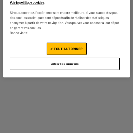
Voir la politique cookies
.
Si vous acceptez, l'expérience sera encore meilleure, si vous n'acceptez pas,
Caractéristiques
des cookies statistiques sont déposés afin de réaliser des statistiques
anonymes à partir de votre navigation. Vous pouvez vous opposer à leur dépôt
en gérant vos cookies.
Marque
APPLE
Bonne visite!
Type
Souris Sans Fil
✔ TOUT AUTORISER
Utilisation
Bureautique
Sans fil
Oui
Gérer les cookies
Bluetooth
Oui
Sensibilité minimale souris
1 000dpi
Sensibilité maximale souris
1 000dpi
Nombre de boutons souris
2
Piles fournies
Non
Coloris
Blanc