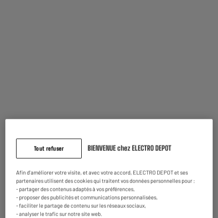
Payez ce produit dans nos magasins
avec des écochèques
En savoir plus
BIENVENUE chez ELECTRO DEPOT
Tout refuser
Reprise de votre ancien appareil
Nous reprenons
gratuitement
votre ancien appareil.
Afin d'améliorer votre visite, et avec votre accord, ELECTRO DEPOT et ses
En savoir +
partenaires utilisent des cookies qui traitent vos données personnelles pour :
- partager des contenus adaptés à vos préférences,
Garantie comprise :
2 ans
- proposer des publicités et communications personnalisées,
Jusqu'en
août 2028
- faciliter le partage de contenu sur les réseaux sociaux,
Pièces et main d'oeuvre.
- analyser le trafic sur notre site web.