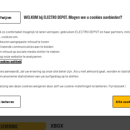
WELKOM bij ELECTRO DEPOT. Mogen we u cookies aanbieden?
afwijzen
NINTENDO
 LEVERING
Console NINTENDO Switch 2 + 3
 zo confortabel mogelijk te laten verlopen, gebruiken ELECTRO DEPOT en haar partners, mit
toebehoren
 cookies om:
rkeuren aangepaste inhoud te tonen
aliseerde communicaties aan te bieden
Type : Draagbare Console
an inhoud op sociale media vlotter te maken
 op onze website te analyseren.
Model : Draagbare Console
ookies politiek
.
Capaciteit (Gb) : 256 Go
ies aanvaardt, zal uw ervaring op onze site beter zijn. Als u niet akkoord gaat, worden er stati
m anonieme statistieken van uw surfgedrag op te stellen.
atsing van deze cookies weigeren door zelf uw cookie-instellingen te beheren. Fijn bezoek !
Vergelijk
s beheren
Alle coo
XBOX
 LEVERING