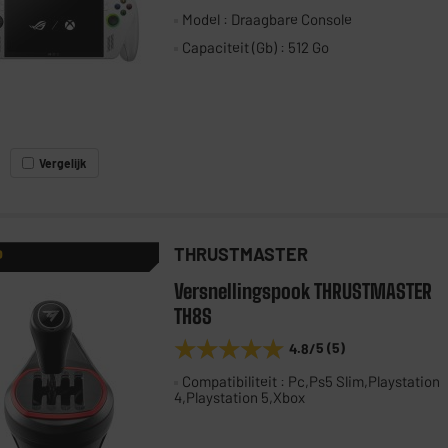
Model : Draagbare Console
Capaciteit (Gb) : 512 Go
Vergelijk
THRUSTMASTER
P
Versnellingspook THRUSTMASTER
TH8S
★★★★★
★★★★★
4.8
/5
(
5
)
Compatibiliteit : Pc,Ps5 Slim,Playstation
4,Playstation 5,Xbox