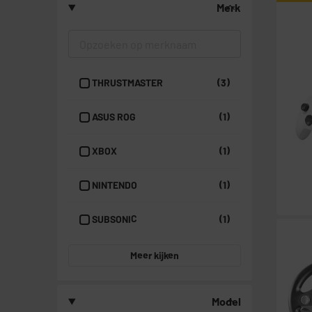
Merk
THRUSTMASTER
(3)
ASUS ROG
(1)
XBOX
(1)
NINTENDO
(1)
SUBSONIC
(1)
Meer kijken
Model