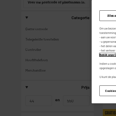
Voer uw postcode of plaatsnaam in.
Alles 
Categorie
GRATIS
Om uw bezoek
Game console
toestemming,
- aan uw voo
Telegeleide toestellen
- u geperson
- het delen v
Controller
- het verkeer
Bekijk onze C
Hoofdtelefoon
Indien u cook
opgeslagen o
Merchandise
U kunt de pla
Prijs
Cookie
en
GRATIS