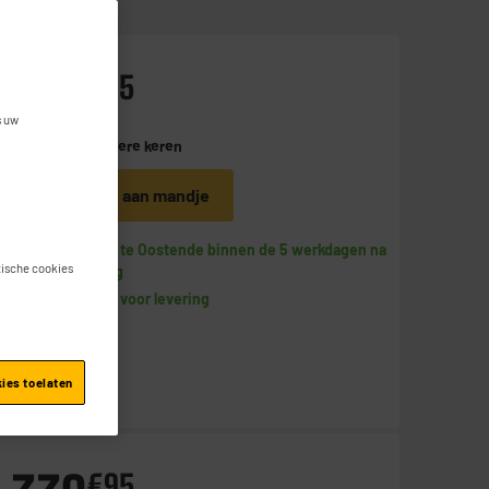
479
€
95
s uw
Betaal in
meerdere keren
Toevoegen aan mandje
Beschikbaar te Oostende binnen de 5 werkdagen na
stische cookies
uw bestelling
Beschikbaar voor levering
kies toelaten
€
95