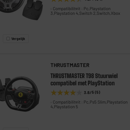
Compatibiliteit : Pc,Playstation
3,Playstation 4,Switch 2,Switch,Xbox
Vergelijk
THRUSTMASTER
THRUSTMASTER T98 Stuurwiel
compatibel met PlayStation
★★★★★
★★★★★
3.8
/5
(
5
)
Compatibiliteit : Pc,Ps5 Slim,Playstation
4,Playstation 5