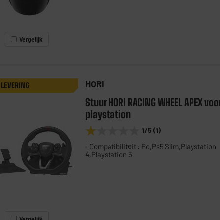
Vergelijk
HORI
 LEVERING
Stuur HORI RACING WHEEL APEX voo
playstation
★★★★★
★★★★★
1
/5
(
1
)
Compatibiliteit : Pc,Ps5 Slim,Playstation
4,Playstation 5
Vergelijk