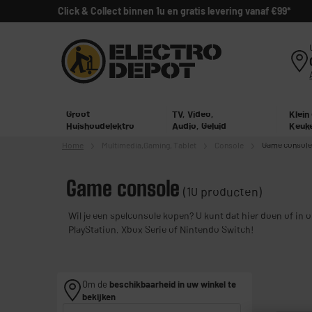
Click & Collect binnen 1u en gratis levering vanaf €99*
Groot
TV, Video,
Klein
Huishoudelektro
Audio, Geluid
Keuk
Home
Multimedia,
Gaming, Tablet
Console
Game console
Game console
(10 producten)
Wil je een spelconsole kopen? U kunt dat hier doen of in 
PlayStation, Xbox Serie of Nintendo Switch!
Om de
beschikbaarheid in uw winkel te
bekijken