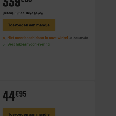
339
Betaal in
meerdere keren
Toevoegen aan mandje
Niet meer beschikbaar in onze winkel
te Oostende
Beschikbaar voor levering
44
€
95
Toevoegen aan mandje