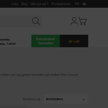
Jobs
Blog
Wie zijn wij ?
Pro/bedrijven
FR
NL
Refurbished
timedia,
OP = OP
Toestellen
ing, Tablet
avonden van uw gamer tevreden zal stellen! Kies tussen
Sorteren op
:
Bestsellers