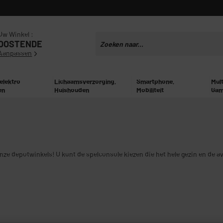
Uw Winkel :
OOSTENDE
Aanpassen
 elektro
Lichaamsverzorging,
Smartphone,
Mul
en
Huishouden
Mobiliteit
Gam
onze depotwinkels! U kunt de spelconsole kiezen die het hele gezin en de 