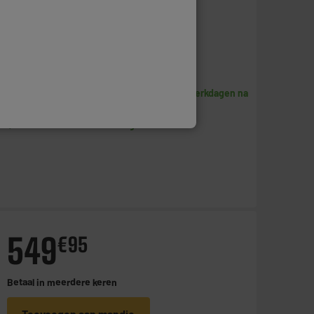
Betaal in
meerdere keren
Toevoegen aan mandje
Beschikbaar te Oostende binnen de 5 werkdagen na
uw bestelling
Beschikbaar voor levering
549
€
95
Betaal in
meerdere keren
Toevoegen aan mandje