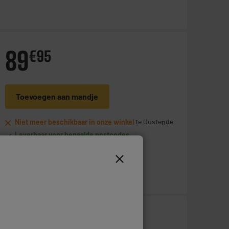
89
€
95
Toevoegen aan mandje
Niet meer beschikbaar in onze winkel
te Oostende
Leverbaar voor bepaalde postcodes
228
€
50