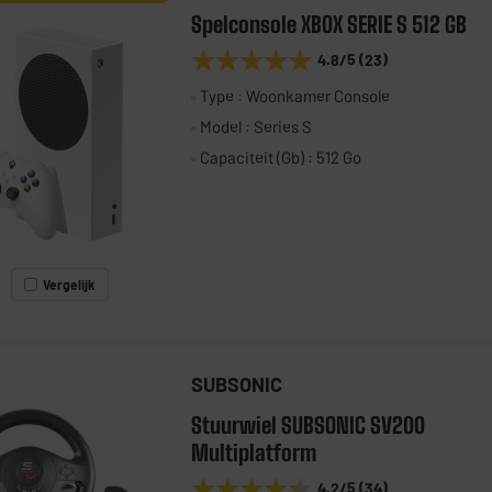
Spelconsole XBOX SERIE S 512 GB
★★★★★
★★★★★
4.8
/5
(
23
)
Type : Woonkamer Console
Model : Series S
Capaciteit (Gb) : 512 Go
Vergelijk
SUBSONIC
Stuurwiel SUBSONIC SV200
Multiplatform
★★★★★
★★★★★
4.2
/5
(
34
)