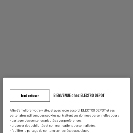
Garantie comprise :
2 ans
Jusqu'en
août 2028
Pièces et main d'oeuvre.
Caractéristiques
Type de produit
Batteur
BIENVENUE chez ELECTRO DEPOT
Coloris
Gris
Tout refuser
Matière principale
Acier Inoxydable
Afin d'améliorer votre visite, et avec votre accord, ELECTRO DEPOT et ses
partenaires utilisent des cookies qui traitent vos données personnelles pour :
Caractéristiques
Batteur manuel avec 2 fouets
- partager des contenus adaptés à vos préférences,
complémentaires
rotatifs
- proposer des publicités et communications personnalisées,
Poignée ergonomique
- faciliter le partage de contenu sur les réseaux sociaux,