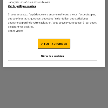
- analyser le trafic sur notre site web.
Dimensions produit
H 31 cm x L 10 cm x P 6 cm
Voir la politique cookies
.
Dimensions colis
H 20 cm x L 8 cm x P 4 cm
Si vous acceptez, l'expérience sera encore meilleure, si vous n'acceptez pas,
des cookies statistiques sont déposés afin de réaliser des statistiques
Poids brut
0,123kg
anonymes à partir de votre navigation. Vous pouvez vous opposer à leur dépôt
en gérant vos cookies.
Bonne visite!
Nom du fabricant, raison
GROUPE CMP
sociale ou marque déposée
✔ TOUT AUTORISER
Adresse postale
157 AV. CHARLES FLOQUET
BATIMENT 93150 LE BLANC-
MESNIL
Gérer les cookies
Adresse électronique
CONTACT@CMP-PARIS.COM
Code article
10001467
On vous propose aussi
BY ELECTRODEPOT
ARRIVAGE