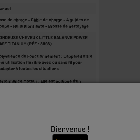
anuel
ase de charge - Câble de charge - 4 guides de
oupe - Huile lubrifiante - Brosse de nettoyage
ONDEUSE CHEVEUX LITTLE BALANCE POWER
ASE TITANIUM (RÉF : 8898)
olyvalence de Fonctionnement : L'appareil offre
ne utilisation flexible avec ou sans fil pour
'adapter à toutes les situations.
erformance Moteur : Elle est équipée d'un
oteur puissant tournant à 6 000 tours/min.
ualité des Lames : Combine une lame fixe en
itane et une lame mobile en céramique pour
ne coupe nette et durable.
récision de Coupe : La hauteur de la lame est
Bienvenue !
justable manuellement sur l'appareil entre 0,8
t 2 mm.