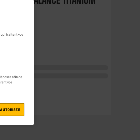
x LITTLE BALANCE TITANIUM
question
qui traitent vos
déposés afin de
érant vos
 AUTORISER