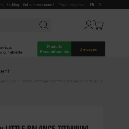
bs
Le blog
Qui sommes-nous ?
Pro/entreprises
FR
NL
Produits
timédia,
Arrivages
Reconditionnés
ing, Tablette
gent.
0,02% du capital emprunté par mois de frais de carte (taux