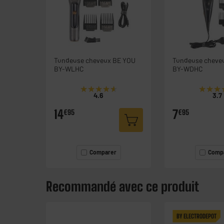
Tondeuse cheveux BE YOU
Tondeuse cheve
BY-WLHC
BY-WDHC
★★★★★
★★★★★
★★★
★★★
4.6
3.7
14
7
€95
€95
Comparer
Comp
Recommandé avec ce produit
BY ELECTRODEPOT