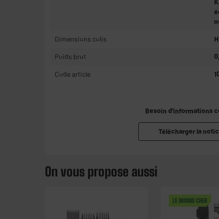
K
é
n
Dimensions colis
H
Poids brut
0
Code article
1
Besoin d'informations 
Télécharger la notic
On vous propose aussi
LE MOINS CHER