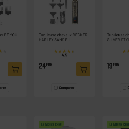
ux BE YOU
Tondeuse cheveux BECKER
Tondeuse ch
HARLEY SANS FIL
SILVER STY
003044
★★
★★
★★★★★
★★★★★
★
★
4.5
24
19
€95
€95
arer
Comparer
LE MOINS CHER
LE MOINS CHE