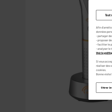
Tout 
Afin d'amélio
données pers
- partager de
- proposer d
- faciliter l
- analyser le 
Voir la polit
Si vous accep
réaliser des 
cookies.
Bonne visite!
Gérer l