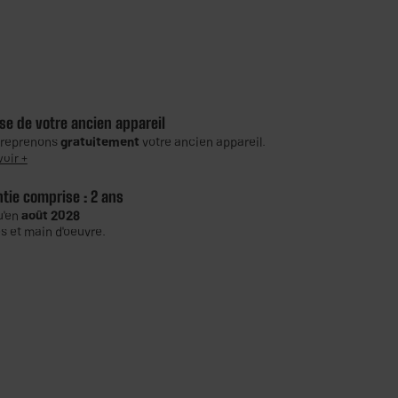
se de votre ancien appareil
 reprenons
gratuitement
votre ancien appareil.
voir +
ntie comprise :
2 ans
u'en
août 2028
s et main d'oeuvre.