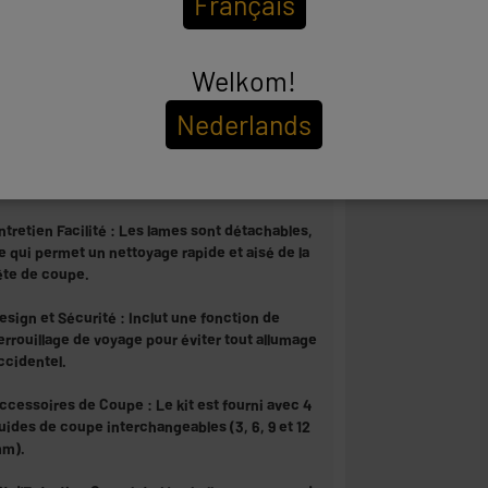
Français
utonomie Record : Sa batterie Lithium-ion de 2
00 mAh permet une autonomie sans fil
Welkom!
xceptionnelle de 160 minutes.
Nederlands
estion de l'Énergie : Le temps de charge
omplet est de 200 minutes, avec un indicateur
e niveau de batterie LED et un chargement via
âble USB.
ntretien Facilité : Les lames sont détachables,
e qui permet un nettoyage rapide et aisé de la
ête de coupe.
esign et Sécurité : Inclut une fonction de
errouillage de voyage pour éviter tout allumage
ccidentel.
ccessoires de Coupe : Le kit est fourni avec 4
uides de coupe interchangeables (3, 6, 9 et 12
m).