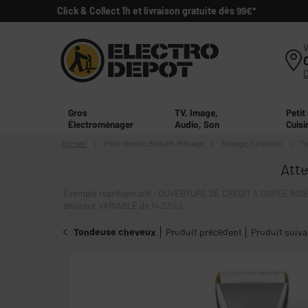
Click & Collect 1h et livraison gratuite dès 99€*
V
Gros
TV, Image,
Petit
Électroménager
Audio, Son
Cuisi
Accueil
Petit électro
Beauté, Ménage
Rasage, Epilation
To
Atte
Exemple représentatif : OUVERTURE DE CRÉDIT À DURÉE INDÉT
débiteur VARIABLE de 14,23%).
Tondeuse cheveux
Produit précédent
Produit suiva