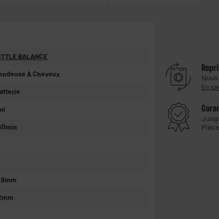
ITTLE BALANCE
Repri
ondeuse À Cheveux
Nous
En sa
atterie
Gara
ui
Jusq
60min
Pièce
,8mm
2mm