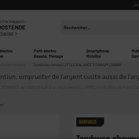
Jo
otre magasin :
OOSTENDE
Changer
 électro
Petit électro
Smartphone,
Mul
ne
Beauté, Ménage
Mobilité
Gam
ndeuse cheveux
Tondeuse cheveux LITTLE BALANCE TITANIUM LB8898
ntion, emprunter de l'argent coûte aussi de l'ar
ERMINÉE de 1.500,00 EUR à un TAUX ANNUEL EFFECTIF GLOBAL de 14,50 % dont 
nt
ARRIVAGE