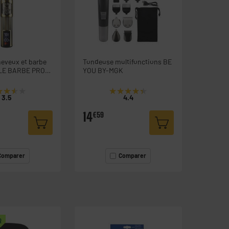
eveux et barbe
Tondeuse multifonctions BE
LE BARBE PRO
YOU BY-MGK
★★★★
★★★★
★★★★★
★★★★★
3.5
4.4
14
€59
Comparer
Comparer
R