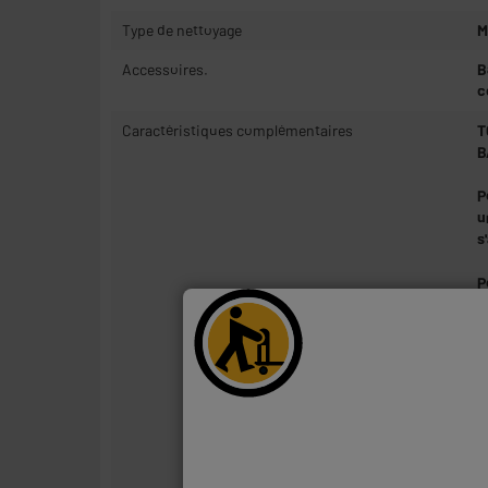
Type de nettoyage
M
Accessoires.
B
c
Caractéristiques complémentaires
T
B
P
u
s
P
m
Q
t
u
P
a
e