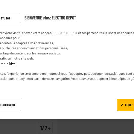
Tondeuse cheveu
LB8898
BIENVENUE chez ELECTRO DEPOT
refuser
(0)
Poser une 
Aucune
valeur
29
€
95
de
rer votre visite, et avec votre accord, ELECTRO DEPOT et ses partenaires utilisent des cookies 
notation.
onnelles pour :
Lien
s contenus adaptés à vos préférences,
sur
0
€
05
Dont
es publicités et communications personnalisées,
la
e partage de contenu sur les réseaux sociaux,
même
trafic sur notre site web.
page.
ique cookies
.
tez, l'expérience sera encore meilleure, si vous n'acceptez pas, des cookies statistiques sont 
statistiques anonymes à partir de votre navigation. Vous pouvez vous opposer à leur dépôt en g
Ajouter au panier
es cookies
✔ TOUT
1/7