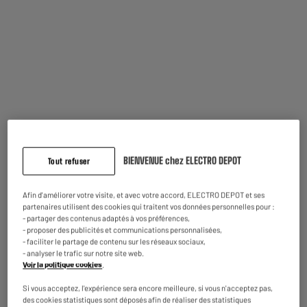
Caractéristiques
Marque
ROWENTA
BIENVENUE chez ELECTRO DEPOT
Tout refuser
Type de produit
Sac aspirateur
Compatible
Avec Les Aspirateurs
Afin d'améliorer votre visite, et avec votre accord, ELECTRO DEPOT et ses
Rowenta Silence Force
partenaires utilisent des cookies qui traitent vos données personnelles pour :
- partager des contenus adaptés à vos préférences,
Code article
957585
- proposer des publicités et communications personnalisées,
- faciliter le partage de contenu sur les réseaux sociaux,
- analyser le trafic sur notre site web.
Voir la politique cookies
.
On vous propose aussi
Si vous acceptez, l'expérience sera encore meilleure, si vous n'acceptez pas,
des cookies statistiques sont déposés afin de réaliser des statistiques