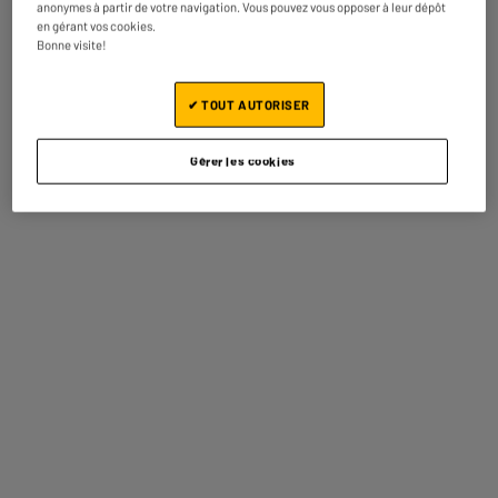
anonymes à partir de votre navigation. Vous pouvez vous opposer à leur dépôt
BY ELECTRODEPOT
BY ELECTRODEPOT
en gérant vos cookies.
Bonne visite!
✔ TOUT AUTORISER
Filtre pour aspirateur laveur
Sac aspirateur VALBERG
VALBERG FLOORWASHER FL5
POUR VALBERG DS10
984112 & 10005684
10007973
Gérer les cookies
★★★★★
★★★★★
★★★★★
★★★★★
4.5
4.8
4
9
€95
€95
Comparer
Comparer
Recommandé avec ce produit