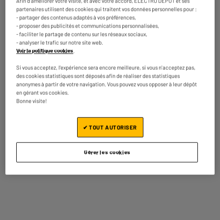
Afin d'améliorer votre visite, et avec votre accord, ELECTRO DEPOT et ses
Luminosité
300Nits
partenaires utilisent des cookies qui traitent vos données personnelles pour :
- partager des contenus adaptés à vos préférences,
- proposer des publicités et communications personnalisées,
HDR
HDR 10
- faciliter le partage de contenu sur les réseaux sociaux,
- analyser le trafic sur notre site web.
Temps de réponse (ms)
0,3 Ms
Voir la politique cookies
.
Connectique
Display Port, 2 Hdmi 2.0, Jack
Si vous acceptez, l'expérience sera encore meilleure, si vous n'acceptez pas,
3.5
des cookies statistiques sont déposés afin de réaliser des statistiques
anonymes à partir de votre navigation. Vous pouvez vous opposer à leur dépôt
Accessoires.
1 Cable Hdmi, 1 Câble Display
en gérant vos cookies.
Port
Bonne visite!
Fréquence écran
200Hz
✔ TOUT AUTORISER
Réduction Lumière Bleue
Oui
FreeSync / G-Sync
Nvidia G-Sync
Gérer les cookies
Pied inclinable
Oui
Hauteur réglable
Oui
Norme VESA (voir photo)
100X100