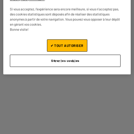
Luminosité
300Nits
Si vous acceptez, l'expérience sera encore meilleure, si vous n'acceptez pas,
HDR
HDR 10
des cookies statistiques sont déposés afin de réaliser des statistiques
anonymes à partir de votre navigation. Vous pouvez vous opposer à leur dépôt
Temps de réponse (ms)
1Ms
en gérant vos cookies.
Bonne visite!
Connectique
Display Port, 2 Hdmi 2.0
Puissance
4W
✔ TOUT AUTORISER
Fréquence écran
200Hz
Gérer les cookies
Réduction Lumière Bleue
Oui
FreeSync / G-Sync
Nvidia G-Sync
Pied inclinable
Nc
Norme VESA (voir photo)
100X100
Classe énergétique
E
Poids net
3,43kg
Poids brut
5,63kg