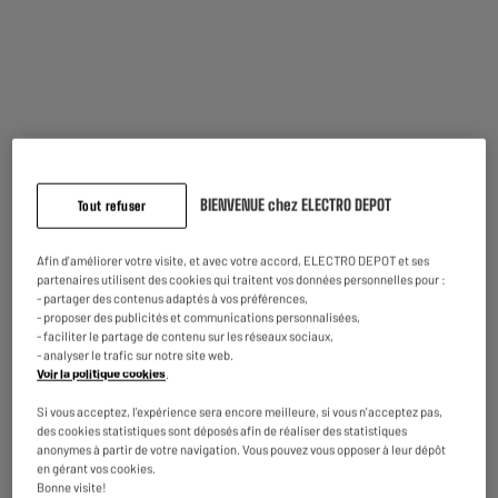
Caractéristiques
Marque
AOC
Taille écran
31,5"
Taille écran en cm
80,01cm
BIENVENUE chez ELECTRO DEPOT
Tout refuser
Utilisation
Gaming
Curved
Oui
Afin d'améliorer votre visite, et avec votre accord, ELECTRO DEPOT et ses
partenaires utilisent des cookies qui traitent vos données personnelles pour :
Format Écran
16/9
- partager des contenus adaptés à vos préférences,
- proposer des publicités et communications personnalisées,
Type de dalle
Va
- faciliter le partage de contenu sur les réseaux sociaux,
- analyser le trafic sur notre site web.
Finition écran
Anti-reflet
Voir la politique cookies
.
Luminosité
300Nits
Si vous acceptez, l'expérience sera encore meilleure, si vous n'acceptez pas,
des cookies statistiques sont déposés afin de réaliser des statistiques
HDR
HDR 10
anonymes à partir de votre navigation. Vous pouvez vous opposer à leur dépôt
en gérant vos cookies.
Bonne visite!
Temps de réponse (ms)
0,3 Ms