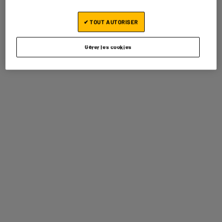
Connectique
Vesa 100X100, Display Port,
✔ TOUT AUTORISER
Jack 3.5, Hdmi
Accessoires.
1 Cable Hdmi, 1 Câble Display
Gérer les cookies
Port
Fréquence écran
240Hz
Réduction Lumière Bleue
Oui
Pied inclinable
Non
Hauteur réglable
Oui
Norme VESA (voir photo)
100X100
Classe énergétique
F
Consommation en veille (W)
0,3W
Poids net
6,92kg
Poids brut
9,87kg