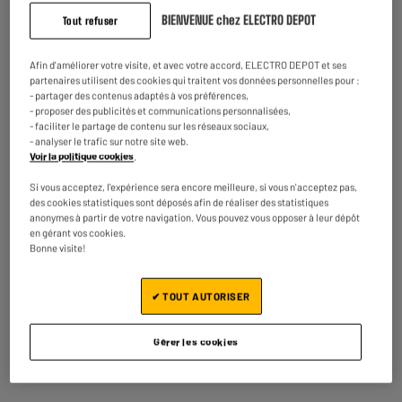
Des couleurs pures, des nuances précises pour une qualité d’image
BIENVENUE chez ELECTRO DEPOT
Tout refuser
exceptionnelle.
Afin d'améliorer votre visite, et avec votre accord, ELECTRO DEPOT et ses
partenaires utilisent des cookies qui traitent vos données personnelles pour :
- partager des contenus adaptés à vos préférences,
- proposer des publicités et communications personnalisées,
- faciliter le partage de contenu sur les réseaux sociaux,
- analyser le trafic sur notre site web.
Voir la politique cookies
.
Si vous acceptez, l'expérience sera encore meilleure, si vous n'acceptez pas,
Profitez d’une définition d’image exceptionnelle, 4 fois supérieure aux
des cookies statistiques sont déposés afin de réaliser des statistiques
téléviseurs Full HD 1080p.
anonymes à partir de votre navigation. Vous pouvez vous opposer à leur dépôt
en gérant vos cookies.
Bonne visite!
✔ TOUT AUTORISER
Gérer les cookies
4 HDMI 2.1
Les 4 ports HDMI 2.1 permettent une grande fluidité d’image, idéale pour les
consoles de jeux nouvelle génération.