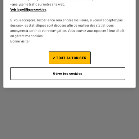
- analyser le trafic sur notre site web.
Voir la politique cookies
.
Souvent achetés ensemble
Si vous acceptez, l'expérience sera encore meilleure, si vous n'acceptez pas,
des cookies statistiques sont déposés afin de réaliser des statistiques
anonymes à partir de votre navigation. Vous pouvez vous opposer à leur dépôt
BY ELECTRODEPOT
BY ELECTRODEPOT
en gérant vos cookies.
Bonne visite!
A
F
G
✔ TOUT AUTORISER
Gérer les cookies
EDENWOOD
Barre de son
ED75EA04UHD-RE - TV
EDENWOOD BDS 105
75" UHD 4K QLED
ATMOS
569
119
€95
€95
Smart
Prix total :
689.90€
Ajouter ces 2 articles au panier