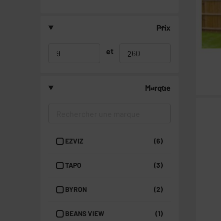
Prix
et
Marque
EZVIZ
(6)
TAPO
(3)
BYRON
(2)
BEANS VIEW
(1)