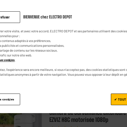
Pack de caméras de surveillance
intérieur et extérieur TC82 + TC71
BIENVENUE chez ELECTRO DEPOT
refuser
★★★★★
★★★★★
5
/5
(
1
)
rer votre visite, et avec votre accord, ELECTRO DEPOT et ses partenaires utilisent des cookies 
Type de caméra :
onnelles pour :
s contenus adaptés à vos préférences,
Résolution :
es publicités et communications personnalisées,
Alimentation : Secteur
e partage de contenu sur les réseaux sociaux,
trafic sur notre site web.
ique cookies
.
tez, l'expérience sera encore meilleure, si vous n'acceptez pas, des cookies statistiques sont 
statistiques anonymes à partir de votre navigation. Vous pouvez vous opposer à leur dépôt en g
Comparer
es cookies
✔ TOUT
EZVIZ
Caméra de Surveillance extérieure
EZVIZ H8C motorisée 1080p