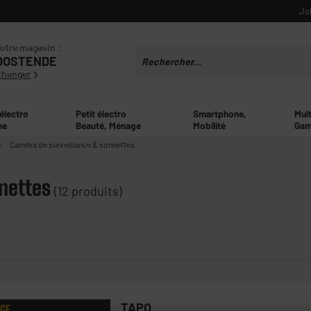
Jo
otre magasin :
OOSTENDE
Changer
 électro
Petit électro
Smartphone,
Mul
ne
Beauté, Ménage
Mobilité
Gam
Caméra de surveillance & sonnettes
nettes
(12 produits)
TAPO
AGE