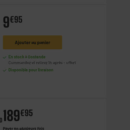
9
€
95
Ajouter au panier
En stock à Oostende
Commandez et retirez 1h après - offert
Disponible pour livraison
189
€
95
D
Payer en
plusieurs fois