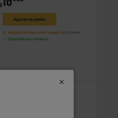
16
W
Ajouter au panier
Indisponible dans notre magasin
à Oostende
Disponible pour livraison
59
€
95
Ajouter au panier