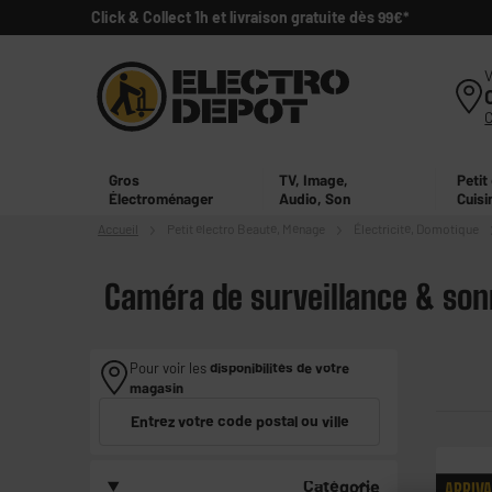
Click & Collect 1h et livraison gratuite dès 99€*
V
Gros
TV, Image,
Petit
Électroménager
Audio, Son
Cuisi
Accueil
Petit électro
Beauté, Ménage
Électricité, Domotique
Caméra de surveillance & son
Pour voir les
disponibilités de votre
magasin
Entrez votre code postal ou ville
Catégorie
ARRIV