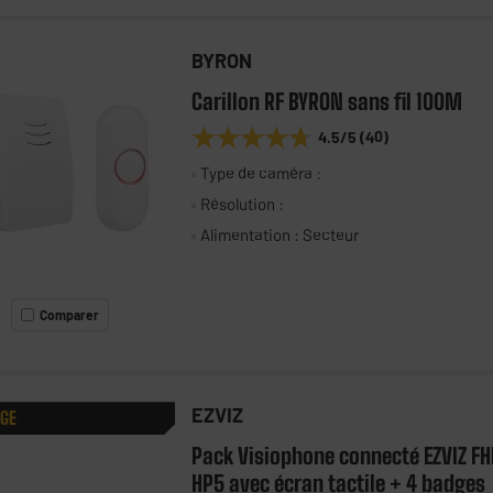
BYRON
Carillon RF BYRON sans fil 100M
★★★★★
★★★★★
4.5
/5
(
40
)
Type de caméra :
Résolution :
Alimentation : Secteur
Comparer
EZVIZ
AGE
Pack Visiophone connecté EZVIZ FH
HP5 avec écran tactile + 4 badges