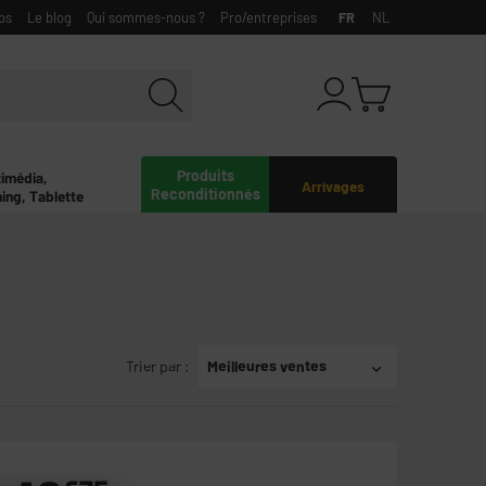
bs
Le blog
Qui sommes-nous ?
Pro/entreprises
FR
NL
Produits
timédia,
Arrivages
Reconditionnés
ing, Tablette
Trier par
:
Meilleures ventes