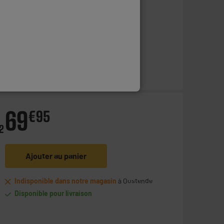
En stock à Oostende
Commandez et retirez 1h après - offert
Disponible pour livraison
69
€
95
2
Ajouter au panier
Indisponible dans notre magasin
à Oostende
Disponible pour livraison