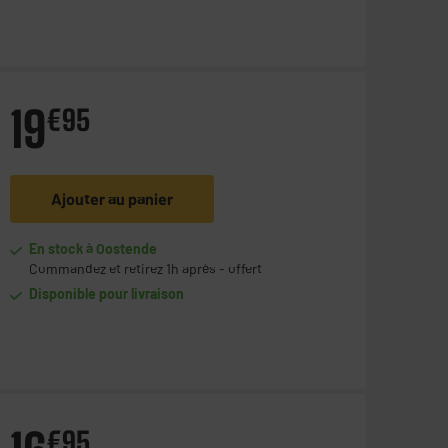
19
€
95
Ajouter au panier
En stock à Oostende
Commandez et retirez 1h après - offert
Disponible pour livraison
€
95