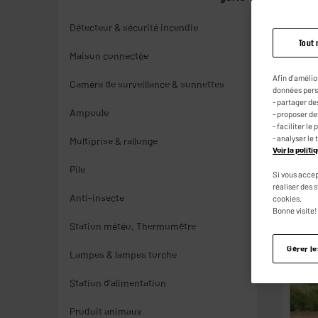
Détecteur & sécurité incendie
Tout 
Maison connectée
Afin d'amélio
Caméra de surveillance & sonnettes
données pers
- partager de
Ampoule
- proposer d
- faciliter l
- analyser le 
Multiprise & rallonge
Voir la polit
Pile
Si vous accep
réaliser des 
Anti-insecte
cookies.
Bonne visite!
Station météo, Thermomètre
Gérer l
Lampes & lampes torche
Station d'alimentation
Produit animaux