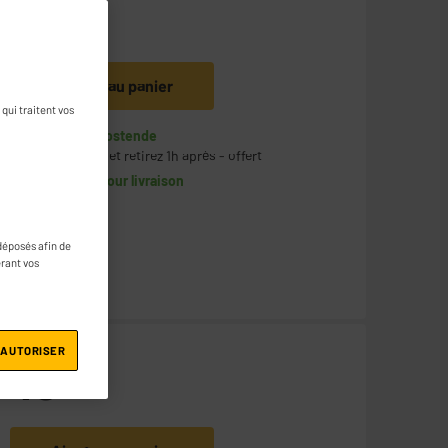
49
€
75
Ajouter au panier
qui traitent vos
En stock à Oostende
Commandez et retirez 1h après - offert
Disponible pour livraison
déposés afin de
érant vos
 AUTORISER
49
€
95