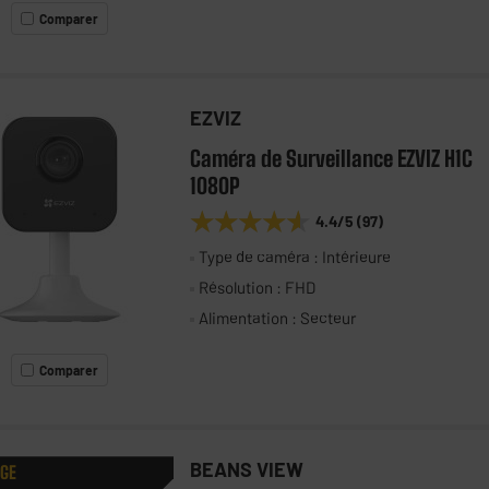
Comparer
EZVIZ
Caméra de Surveillance EZVIZ H1C
1080P
★★★★★
★★★★★
4.4
/5
(
97
)
Type de caméra : Intérieure
Résolution : FHD
Alimentation : Secteur
Comparer
BEANS VIEW
AGE