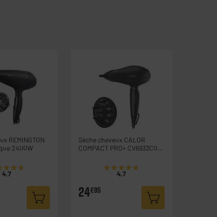
eux REMINGTON
Sèche cheveux CALOR
ique 2400W
COMPACT PRO+ CV6933C0
2200W
★★★★
★★★★
★★★★★
★★★★★
4.7
4.7
24
€95