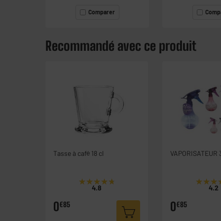
Comparer
Comp
Recommandé avec ce produit
Tasse à café 18 cl
VAPORISATEUR 
★★★★★
★★★★★
★★★
★★★
4.8
4.2
0
0
€85
€85