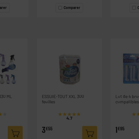
arer
Comparer
330 ML
ESSUIE-TOUT XXL 300
Lot de 4 bro
feuilles
compatibles
ORAL-B
★★
★★
★★★★★
★★★★★
★
★
4.7
3
1
€55
€95