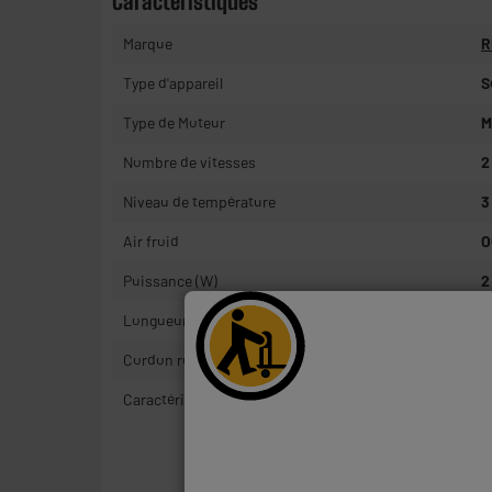
Caractéristiques
Marque
R
Type d'appareil
S
Type de Moteur
M
Nombre de vitesses
2
Niveau de température
3
Air froid
O
Puissance (W)
2
Longueur du câble
2
Cordon rotatif 360°
N
Caractéristiques complémentaires
*
*
p
*
t