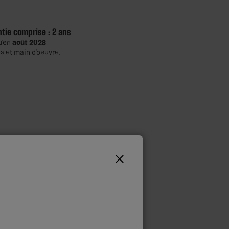
ntie comprise :
2 ans
u'en
août 2028
s et main d'oeuvre.