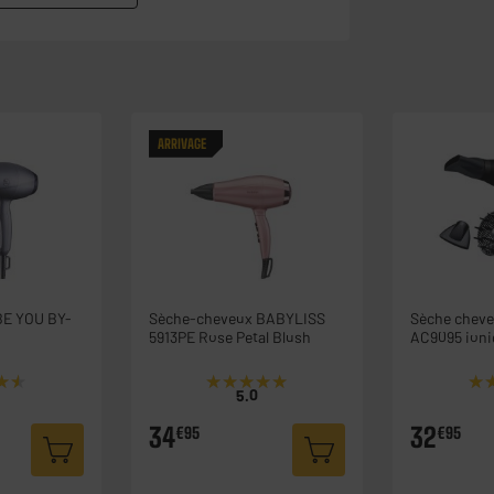
ARRIVAGE
BE YOU BY-
Sèche-cheveux BABYLISS
Sèche chev
5913PE Rose Petal Blush
AC9095 ion
★★
★★
★★★★★
★★★★★
★
★
5.0
34
32
€95
€95