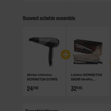
Souvent achetés ensemble
Sèche-cheveux
Lisseur REMINGTON
REMINGTON D3190S
S8590 Keratin
Therapy
24
32
€95
€95