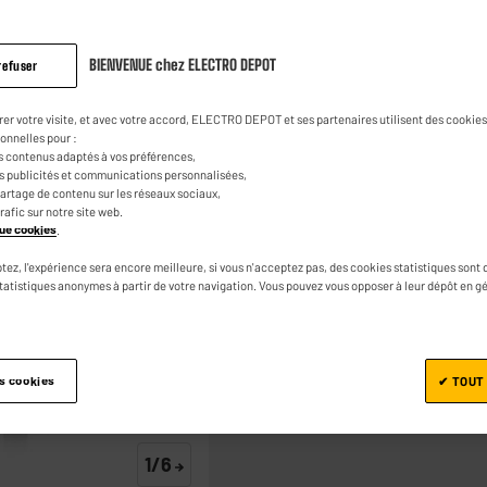
28
24
€
95
avis.
Lien
sur
BIENVENUE chez ELECTRO DEPOT
refuser
la
même
page.
rer votre visite, et avec votre accord, ELECTRO DEPOT et ses partenaires utilisent des cookies 
onnelles pour :
s contenus adaptés à vos préférences,
es publicités et communications personnalisées,
e partage de contenu sur les réseaux sociaux,
trafic sur notre site web.
Ajouter au panier
ique cookies
.
tez, l'expérience sera encore meilleure, si vous n'acceptez pas, des cookies statistiques sont 
statistiques anonymes à partir de votre navigation. Vous pouvez vous opposer à leur dépôt en g
es cookies
✔ TOUT
1/6