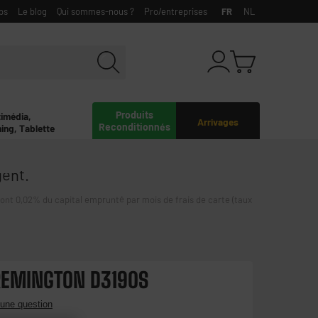
bs
Le blog
Qui sommes-nous ?
Pro/entreprises
FR
NL
Produits
timédia,
Arrivages
Reconditionnés
ing, Tablette
gent.
0,02% du capital emprunté par mois de frais de carte (taux
REMINGTON D3190S
une question