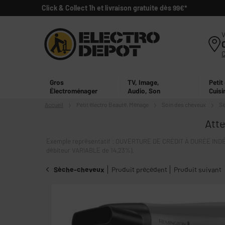
Click & Collect 1h et livraison gratuite dès 99€*
V
Gros
TV, Image,
Petit
Électroménager
Audio, Son
Cuisi
Accueil
Petit électro
Beauté, Ménage
Soin des cheveux
Sè
Atte
Exemple représentatif : OUVERTURE DE CRÉDIT À DURÉE INDÉT
débiteur VARIABLE de 14,23%).
Sèche-cheveux
Produit précédent
Produit suivant