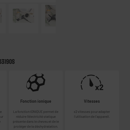
D3190S
Fonction ionique
Vitesses
re
La fonction IONIQUE permet de
x2 vitesses pour adapter
our
réduire l’électricité statique
l’utilisation de l’appareil.
e
présente dans le cheveu et de le
protéger de la déshydratation.