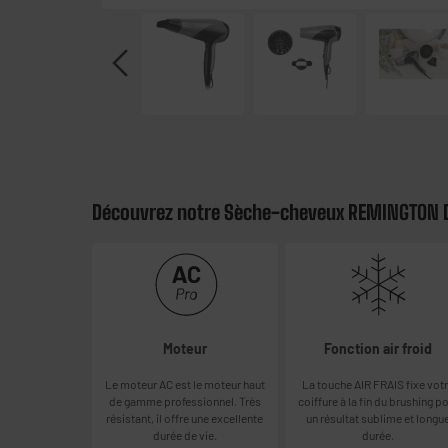
Découvrez notre Sèche-cheveux REMINGTON 
Moteur
Fonction air froid
Le moteur AC est le moteur haut
La touche AIR FRAIS fixe vot
de gamme professionnel. Très
coiffure à la fin du brushing p
résistant, il offre une excellente
un résultat sublime et longu
durée de vie.
durée.