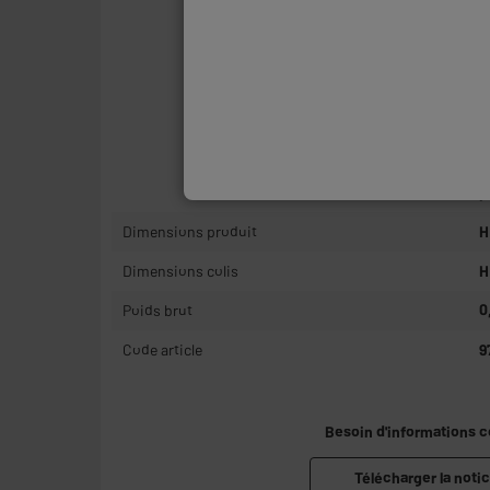
*
v
*
*
*
d
*
*
p
Dimensions produit
H
Dimensions colis
H
Poids brut
0
Code article
9
Besoin d'informations 
Télécharger la notic