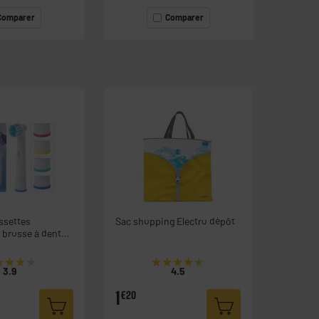
Comparer
Comparer
ssettes
Sac shopping Electro dépôt
 brosse à dents
★★★★
★★★★
★★★★★
★★★★★
3.9
4.5
1
€20