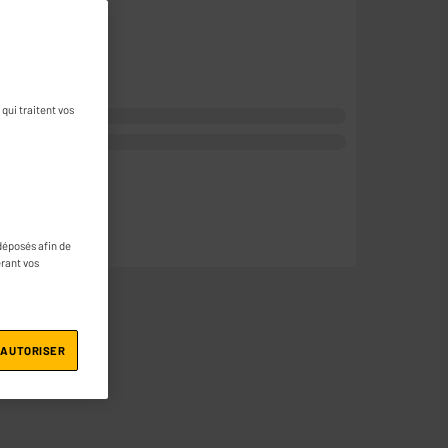
qui traitent vos
déposés afin de
érant vos
 AUTORISER