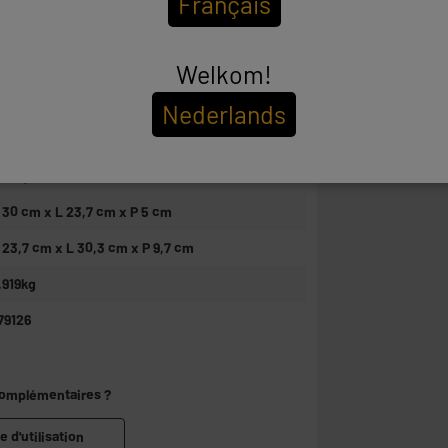
Français
 Température variable : 3 températures / 2
itesses
 Air frais pour fixer la coiffure
Welkom!
 Concentrateur pour un séchage rapide
 Diffuseur pour sublimer les boucles et apporter
Nederlands
u volume
 Grille arrière amovible pour un nettoyage facile
 Anneau de suspension pour un rangement
ratique
 30 cm x L 23,7 cm x P 5 cm
 23,7 cm x L 30,3 cm x P 9,7 cm
,919kg
79126
complémentaires ?
e d'utilisation