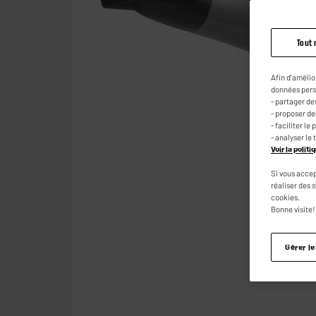
Tout 
Afin d'amélio
données pers
- partager de
- proposer d
- faciliter l
- analyser le 
Voir la polit
Si vous accep
réaliser des 
cookies.
Bonne visite!
Gérer l