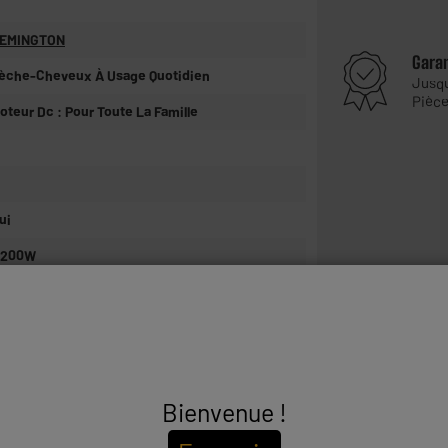
EMINGTON
Gara
èche-Cheveux À Usage Quotidien
Jusq
Pièce
oteur Dc : Pour Toute La Famille
ui
 200W
m
on
 2200W : séchage rapide et efficace
 Technologie ionique avec 90% d'ions en plus
our une brillance sans frisottis
Bienvenue !
 Grille revêtement céramique : diffuse une
empérature homogène