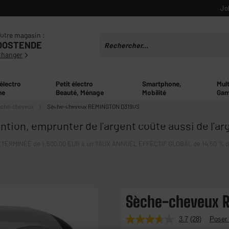
Jo
otre magasin :
OOSTENDE
Changer
 électro
Petit électro
Smartphone,
Mul
ne
Beauté, Ménage
Mobilité
Gam
che-cheveux
Sèche-cheveux REMINGTON D3190S
ntion, emprunter de l'argent coûte aussi de l'ar
ERMINÉE de 1.500,00 EUR à un TAUX ANNUEL EFFECTIF GLOBAL de 14,50 % dont 
Sèche-cheveux 
3.7
(28)
Poser 
Lire