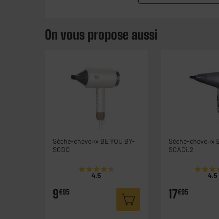
On vous propose aussi
Sèche-cheveux BE YOU BY-
Sèche-cheveux 
SCDC
SCACi.2
★★★★★
★★★★★
★★★
★★★
4.5
4.5
9
17
€95
€95