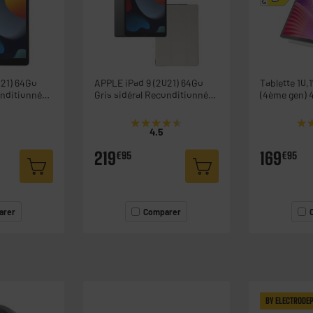
G
021) 64Go
APPLE iPad 9 (2021) 64Go
Tablette 10
onditionné
Gris sidéral Reconditionné
(4ème gen) 4Go /64GO FHD +
t
grade éco
coque silic
★★★★★
★★★★★
★
★
4.5
219
169
€95
€95
arer
Comparer
BY ELECTRODE