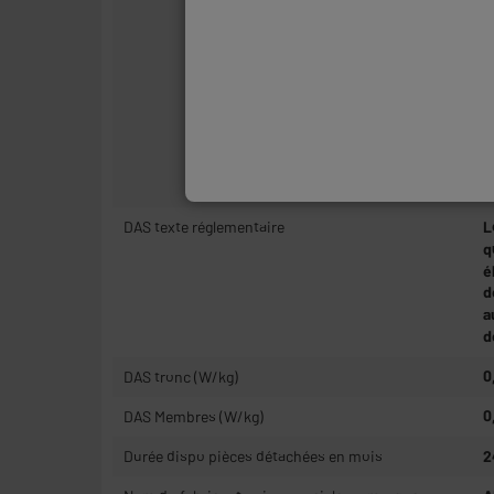
E
q
L
(
P
p
c
c
DAS texte réglementaire
L
q
é
d
a
d
DAS tronc (W/kg)
0
DAS Membres (W/kg)
0
Durée dispo pièces détachées en mois
2