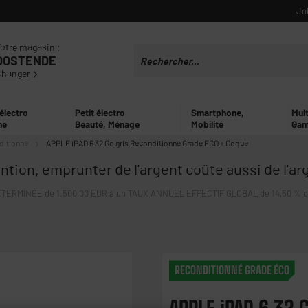
Jo
otre magasin :
OOSTENDE
Changer
 électro
Petit électro
Smartphone,
Mul
ne
Beauté, Ménage
Mobilité
Gam
ditionné
APPLE iPAD 6 32 Go gris Reconditionné Grade ECO + Coque
ntion, emprunter de l'argent coûte aussi de l'ar
ERMINÉE de 1.500,00 EUR à un TAUX ANNUEL EFFECTIF GLOBAL de 14,50 % dont 
RECONDITIONNÉ GRADE ÉCO