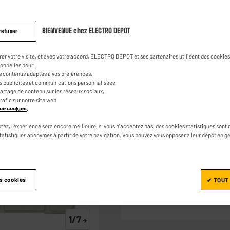
APPLE iPAD 6 32 
ECO + Coque
BIENVENUE chez ELECTRO DEPOT
refuser
4.4
(60)
Poser 
Lire
60
110
€
95
avis.
rer votre visite, et avec votre accord, ELECTRO DEPOT et ses partenaires utilisent des cookies 
Lien
onnelles pour :
sur
s contenus adaptés à vos préférences,
la
3
€
01
0
€
22
0
€
Dont
Dont
Dont
es publicités et communications personnalisées,
même
e partage de contenu sur les réseaux sociaux,
page.
trafic sur notre site web.
ique cookies
.
tez, l'expérience sera encore meilleure, si vous n'acceptez pas, des cookies statistiques sont 
statistiques anonymes à partir de votre navigation. Vous pouvez vous opposer à leur dépôt en g
es cookies
✔ TOUT
Ajouter au panier
1/7