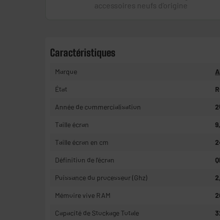
Caractéristiques
Marque
A
État
R
Année de commercialisation
2
Taille écran
9
Taille écran en cm
2
Définition de l'écran
Q
Puissance du processeur (Ghz)
2
Mémoire vive RAM
2
Capacité de Stockage Totale
3