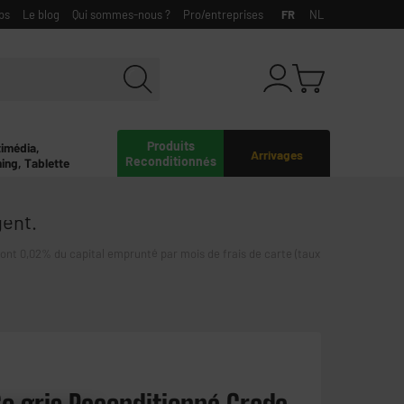
bs
Le blog
Qui sommes-nous ?
Pro/entreprises
FR
NL
Produits
timédia,
Arrivages
Reconditionnés
ing, Tablette
gent.
0,02% du capital emprunté par mois de frais de carte (taux