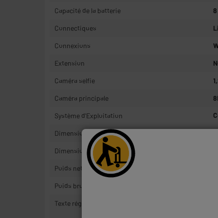
Capacité de la batterie
8
Connectiques
L
Connexions
W
Extension
N
Caméra selfie
1
Caméra principale
8
Système d'Exploitation
C
Dimensions produit
H
Dimensions colis
H
Poids net
0
Poids brut
0
Texte réglementaire reconditionné
G
C