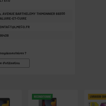
LT ECO
4, AVENUE BARTHELEMY THIMONNIER 69300
ALUIRE-ET-CUIRE
ONTACT@LMECO.FR
86438
complémentaires ?
e d'utilisation
RECONDITIONNÉ
LIVRAISON GRA
A
D