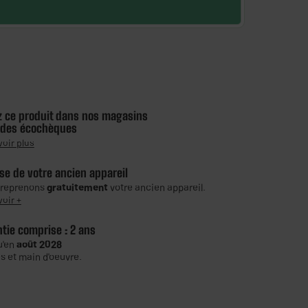
z ce produit dans nos magasins
 des écochèques
voir plus
se de votre ancien appareil
 reprenons
gratuitement
votre ancien appareil.
voir +
ntie comprise :
2 ans
u'en
août 2028
s et main d'oeuvre.