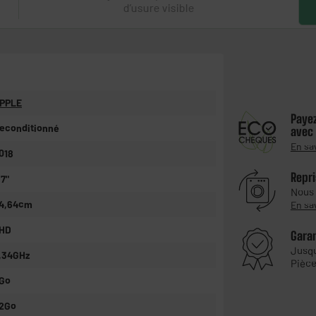
PPLE
Paye
econditionné
avec
En sa
018
Repri
,7"
Nous
4,64cm
En sa
HD
Gara
Jusq
,34GHz
Pièce
Go
2Go