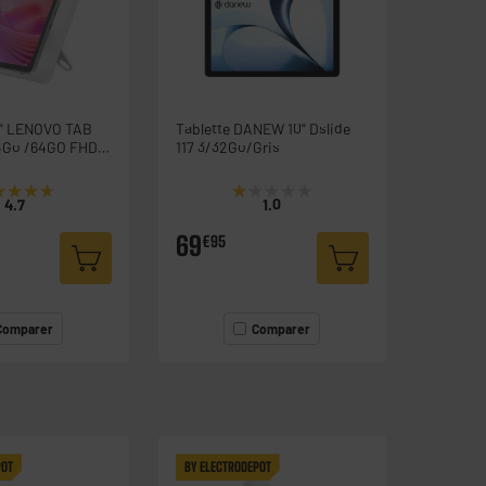
,1" LENOVO TAB
Tablette DANEW 10" Dslide
117 3/32Go/Gris
one
★★★★
★★★★
★★★★★
★★★★★
4.7
1.0
69
€95
Comparer
Comparer
POT
BY ELECTRODEPOT