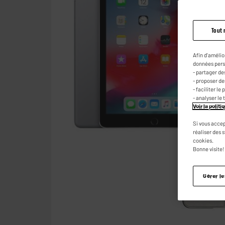
Tout 
Afin d'amélio
données pers
- partager de
- proposer d
- faciliter l
- analyser le 
Voir la polit
Si vous accep
réaliser des 
cookies.
Bonne visite!
Gérer l