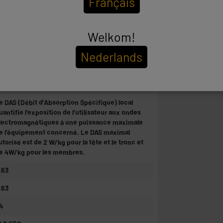
Français
cran : peu avoir des micro-rayures, invisibles
uand il est allumé
ivré avec accessoires neufs compatibles
Welkom!
câble) et une coque de protection.
Nederlands
roduit Reconditionné, réinitialisé et testé sur
lus de 35 points de contrôle (pièces non
ertifiées par Apple). Garantie 12 mois valable
hez Electro Dépôt (pas en Apple Store).
e DAS (Débit d’Absorption Spécifique) local
uantifie l’exposition de l’utilisateur aux ondes
lectromagnétiques à une puissance maximale
e l’équipement concerné. Le DAS maximal
utorisé est de 2 W/kg pour la tête et le tronc et
e 4W/kg pour les membres.
,63
,63
4