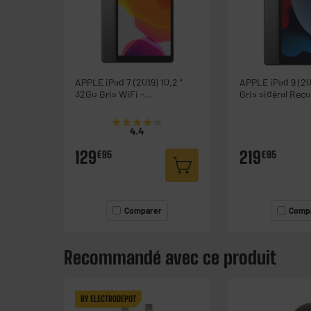
APPLE iPad 7 (2019) 10,2 "
APPLE iPad 9 (2
32Go Gris WiFi -
Gris sidéral Rec
Reconditionné Grade ECO +
grade état correc
Coque
★★★★★
★★★★★
4.4
129
219
€95
€95
Comparer
Comp
Recommandé avec ce produit
BY ELECTRODEPOT