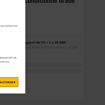
Go gris Reconditionné Grade
une question
qui traitent vos
15
Apport de
0€ + 3 x
36.99€
3X
ou
dont coût de financement :
0.00€
déposés afin de
érant vos
 AUTORISER