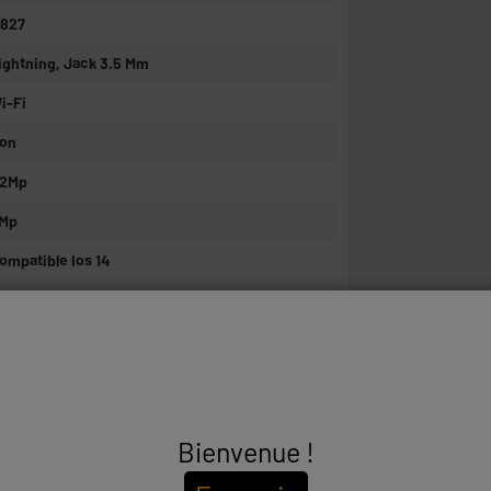
 827
ightning, Jack 3.5 Mm
i-Fi
on
,2Mp
Mp
ompatible Ios 14
 24 cm x L 16,95 cm x P 0,75 cm
 4,4 cm x L 26,5 cm x P 31 cm
,469kg
,8kg
Bienvenue !
RADE EC0
oque : rayures et/ou impacts visibles.