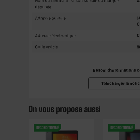
Nom du fabricant, raison sociale ou marque
A
déposée
Adresse postale
1
C
Adresse électronique
C
Code article
9
Besoin d'informations 
Télécharger la notic
On vous propose aussi
RECONDITIONNÉ
RECONDITIONNÉ