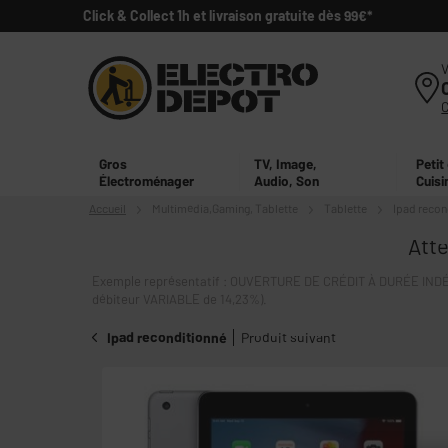
Click & Collect 1h et livraison gratuite dès 99€*
V
Gros
TV, Image,
Petit
Électroménager
Audio, Son
Cuisi
Accueil
Multimédia,
Gaming, Tablette
Tablette
Ipad recon
Atte
Exemple représentatif : OUVERTURE DE CRÉDIT À DURÉE INDÉT
débiteur VARIABLE de 14,23%).
Ipad reconditionné
Produit suivant