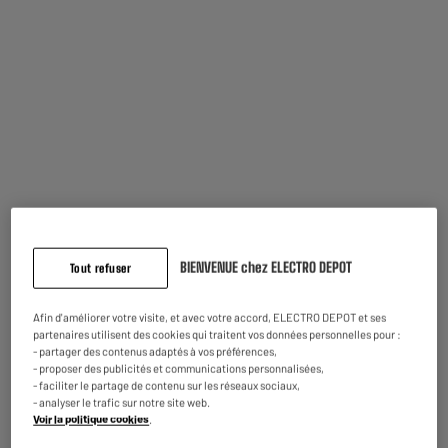
Zones de cuisson
Bien choisir sa plaque passe aussi par le choix du nombre de zones de
cuisson.
BIENVENUE chez ELECTRO DEPOT
Tout refuser
Afin d'améliorer votre visite, et avec votre accord, ELECTRO DEPOT et ses
partenaires utilisent des cookies qui traitent vos données personnelles pour :
- partager des contenus adaptés à vos préférences,
Minuteurs
- proposer des publicités et communications personnalisées,
- faciliter le partage de contenu sur les réseaux sociaux,
Maitrisez la durée de cuisson de chacun vos plats.
- analyser le trafic sur notre site web.
Voir la politique cookies
.