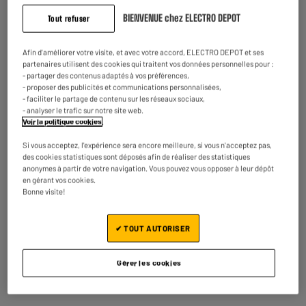
BIENVENUE chez ELECTRO DEPOT
Tout refuser
Stylet CMP pr GSM
Kit nettoyant APM Tout
Afin d'améliorer votre visite, et avec votre accord, ELECTRO DEPOT et ses
tactiles (col.assort.)
écran (gel + tissu)
partenaires utilisent des cookies qui traitent vos données personnelles pour :
- partager des contenus adaptés à vos préférences,
1
4
€45
€95
- proposer des publicités et communications personnalisées,
- faciliter le partage de contenu sur les réseaux sociaux,
- analyser le trafic sur notre site web.
Prix total :
6.40€
Voir la politique cookies
.
Si vous acceptez, l'expérience sera encore meilleure, si vous n'acceptez pas,
Ajouter ces 2 articles au panier
des cookies statistiques sont déposés afin de réaliser des statistiques
anonymes à partir de votre navigation. Vous pouvez vous opposer à leur dépôt
en gérant vos cookies.
Bonne visite!
✔ TOUT AUTORISER
Caractéristiques
Marque
CMP
Gérer les cookies
Type
Stylet