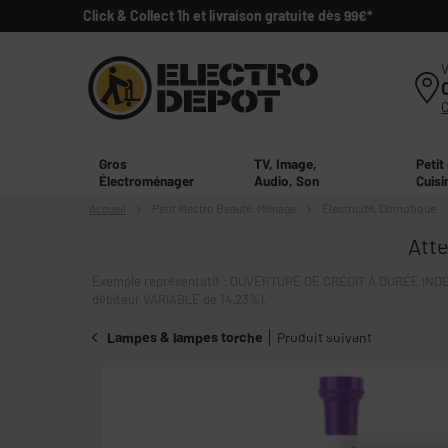
Click & Collect 1h et livraison gratuite dès 99€*
V
Gros
TV, Image,
Petit
Électroménager
Audio, Son
Cuisi
Accueil
Petit électro
Beauté, Ménage
Électricité, Domotique
Atte
Exemple représentatif : OUVERTURE DE CRÉDIT À DURÉE INDÉT
débiteur VARIABLE de 14,23%).
Lampes & lampes torche
Produit suivant