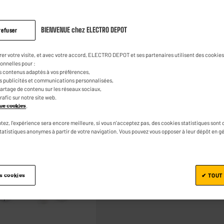
3.0
(64)
Poser 
Lire
64
1
€
95
avis.
BIENVENUE chez ELECTRO DEPOT
refuser
Lien
sur
la
0
€
10
Dont
rer votre visite, et avec votre accord, ELECTRO DEPOT et ses partenaires utilisent des cookies 
même
onnelles pour :
page.
s contenus adaptés à vos préférences,
es publicités et communications personnalisées,
e partage de contenu sur les réseaux sociaux,
trafic sur notre site web.
ique cookies
.
tez, l'expérience sera encore meilleure, si vous n'acceptez pas, des cookies statistiques sont 
Ajouter au panier
statistiques anonymes à partir de votre navigation. Vous pouvez vous opposer à leur dépôt en g
es cookies
✔ TOUT