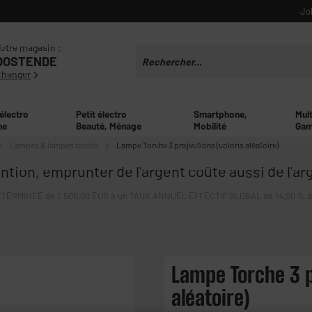
Jo
otre magasin :
OOSTENDE
Changer
 électro
Petit électro
Smartphone,
Mul
ne
Beauté, Ménage
Mobilité
Gam
Lampes & lampes torche
Lampe Torche 3 projections (coloris aléatoire)
ntion, emprunter de l'argent coûte aussi de l'ar
ERMINÉE de 1.500,00 EUR à un TAUX ANNUEL EFFECTIF GLOBAL de 14,50 % dont 
Lampe Torche 3 p
aléatoire)