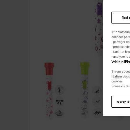
Tout 
Afin d'amélio
données pers
- partager de
- proposer d
- faciliter l
- analyser le 
Voir la polit
Si vous accep
réaliser des 
cookies.
Bonne visite!
Gérer l