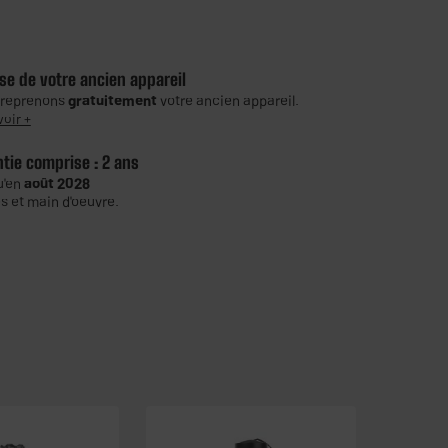
se de votre ancien appareil
 reprenons
gratuitement
votre ancien appareil.
voir +
ntie comprise :
2 ans
u'en
août 2028
s et main d'oeuvre.