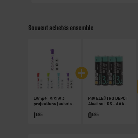
Souvent achetés ensemble
Lampe Torche 3
Pile ELECTRO DÉPÔT
projections (coloris
Alcaline LR3 - AAA x
aléatoire)
4
1
0
€95
€95