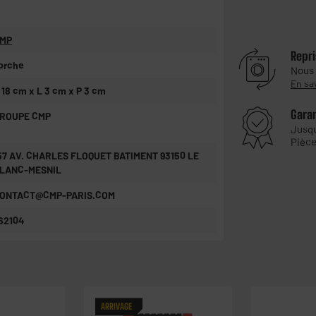
MP
Repri
orche
Nous
En sa
 18 cm x L 3 cm x P 3 cm
Gara
ROUPE CMP
Jusq
Pièce
57 AV. CHARLES FLOQUET BATIMENT 93150 LE
LANC-MESNIL
ONTACT@CMP-PARIS.COM
62104
ARRIVAGE