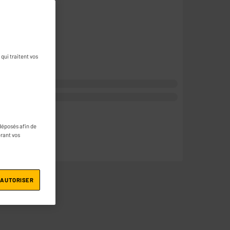
une question
qui traitent vos
déposés afin de
érant vos
 AUTORISER