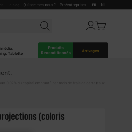
bs
Le blog
Qui sommes-nous ?
Pro/entreprises
FR
NL
Produits
timédia,
Arrivages
Reconditionnés
ing, Tablette
gent.
0,02% du capital emprunté par mois de frais de carte (taux
rojections (coloris