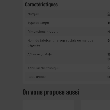
Caractéristiques
Marque
C
Type de lampe
T
Dimensions produit
H
Nom du fabricant, raison sociale ou marque
G
déposée
Adresse postale
1
B
Adresse électronique
C
Code article
9
On vous propose aussi