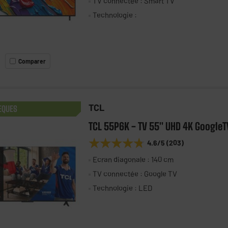
TV connectée : Smart TV
Technologie :
Comparer
TCL
EQUES
TCL 55P6K - TV 55" UHD 4K GoogleT
★★★★★
★★★★★
4.6
/5
(
203
)
Ecran diagonale : 140 cm
TV connectée : Google TV
Technologie : LED