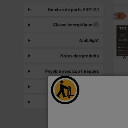
Nombre de ports HDMI 2.1
A
F
G
Classe énergétique
Ambilight
Notes des produits
Payable avec Eco Chèques
Couleurs
A ne pas manquer !
ARRIV
A
F
G