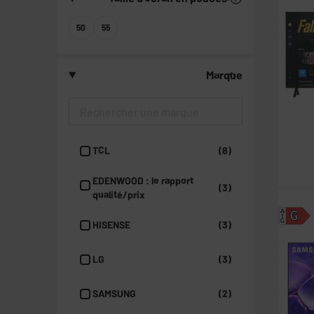
50
55
Marque
TCL
(8)
EDENWOOD : le rapport
(3)
qualité/prix
A
G
G
HISENSE
(3)
LG
(3)
SAMSUNG
(2)