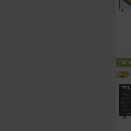
ECOCH
A
E
G