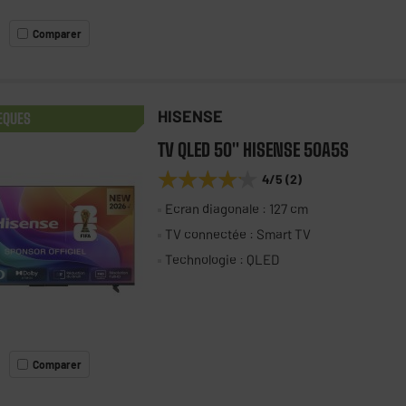
Comparer
HISENSE
EQUES
TV QLED 50" HISENSE 50A5S
★★★★★
★★★★★
4
/5
(
2
)
Ecran diagonale : 127 cm
TV connectée : Smart TV
Technologie : QLED
Comparer