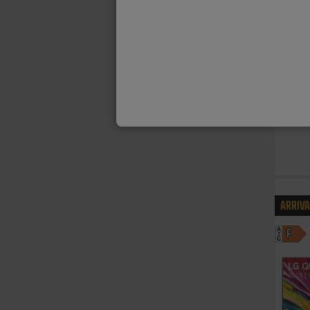
ARRIV
A
F
G