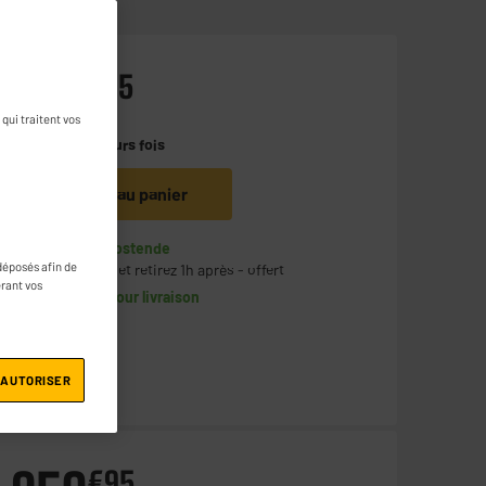
299
€
95
qui traitent vos
Payer en
plusieurs fois
Ajouter au panier
En stock à Oostende
déposés afin de
Commandez et retirez 1h après - offert
érant vos
Disponible pour livraison
 AUTORISER
€
95