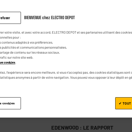
BIENVENUE chez ELECTRO DEPOT
refuser
EDENWOOD : LE RAPPORT
EQUES
QUALITÉ/PRIX
rer votre visite, et avec votre accord, ELECTRO DEPOT et ses partenaires utilisent des cookies 
EDENWOOD ED55EA05UHD-EL - TV
onnelles pour :
s contenus adaptés à vos préférences,
55" 4K UHD QLED Smart
es publicités et communications personnalisées,
e partage de contenu sur les réseaux sociaux,
★★★★★
★★★★★
4.5
/5
(
235
)
trafic sur notre site web.
ique cookies
.
Ecran diagonale : 140 cm
tez, l'expérience sera encore meilleure, si vous n'acceptez pas, des cookies statistiques sont 
TV connectée : Smart TV
statistiques anonymes à partir de votre navigation. Vous pouvez vous opposer à leur dépôt en g
Technologie : QLED
Comparer
es cookies
✔ TOUT
EDENWOOD : LE RAPPORT