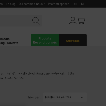
bs
Le blog
Qui sommes-nous ?
Pro/entreprises
FR
NL
Produits
timédia,
Arrivages
Reconditionnés
ing, Tablette
 confort d'une salle de cinéma dans votre salon ! Un
as toute l’année !
Trier par
:
Meilleures ventes