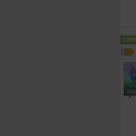
ECOCH
A
E
G