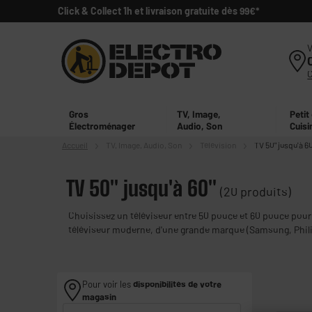
Click & Collect 1h et livraison gratuite dès 99€*
V
Gros
TV, Image,
Petit
Électroménager
Audio, Son
Cuisi
Accueil
TV, Image,
Audio, Son
Télévision
TV 50" jusqu'à 6
TV 50" jusqu'à 60"
(20 produits)
Choisissez un téléviseur entre 50 pouce et 60 pouce pour 
téléviseur moderne, d'une grande marque (Samsung, Philips,
Pour voir les
disponibilités de votre
magasin