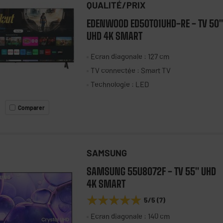
QUALITÉ/PRIX
EDENWOOD ED50T01UHD-RE - TV 50"
UHD 4K SMART
Ecran diagonale : 127 cm
TV connectée : Smart TV
Technologie : LED
Comparer
SAMSUNG
SAMSUNG 55U8072F - TV 55" UHD
4K SMART
★★★★★
★★★★★
5
/5
(
7
)
Ecran diagonale : 140 cm