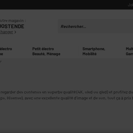
Jo
otre magasin :
OOSTENDE
Changer
 électro
Petit électro
Smartphone,
Mul
ne
Beauté, Ménage
Mobilité
Gam
0"
regarder des contenus en superbe qualité (4K, oled ou qled) et profitez du
 Hisense), avec une excellente qualité d'image et de son, tout ça à prix b