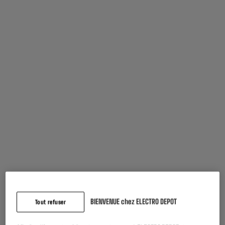
Garantie comprise :
2 ans
Jusqu'en
août 2028
Caractéristiques
Marque
EDENWOOD
Type
Câble réseau
BIENVENUE chez ELECTRO DEPOT
Tout refuser
Caractéristiques
► Catégorie : CAT6
complémentaires
► Blindage : FTP