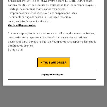
► Vitesse de transmission :
Afin d'améliorer votre visite, et avec votre accord, ELECTRO DEPOT et ses
partenaires utilisent des cookies qui traitent vos données personnelles pour :
10Gb/s
- partager des contenus adaptés à vos préférences,
► Type de cablage : 4 paires
- proposer des publicités et communications personnalisées,
- faciliter le partage de contenu sur les réseaux sociaux,
Découvrir notre Marque et
- analyser le trafic sur notre site web.
nos Produits Edenwood
Voir la politique cookies
.
Nom du fabricant, raison
ELECTRO DEPOT FRANCE
Si vous acceptez, l'expérience sera encore meilleure, si vous n'acceptez pas,
des cookies statistiques sont déposés afin de réaliser des statistiques
sociale ou marque déposée
anonymes à partir de votre navigation. Vous pouvez vous opposer à leur dépôt
en gérant vos cookies.
Adresse électronique
PRODUCTSUPPORT@CONTAC
Bonne visite!
T.ELECTRODEPOT.FR
Adresse postale
1 ROUTE DE VENDEVILLE
✔ TOUT AUTORISER
59155 FACHES THUMESNIL
Code article
971868
Gérer les cookies
On vous propose aussi
BY ELECTRODEPOT
BY ELECTRODEPOT