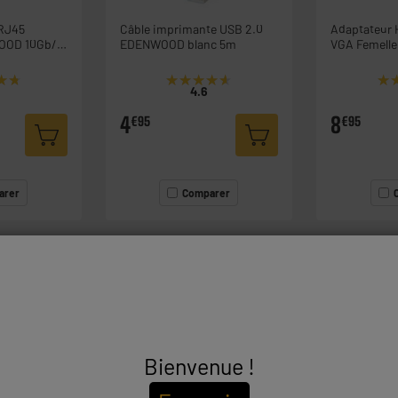
 RJ45
Câble imprimante USB 2.0
Adaptateur 
OOD 10Gb/s
EDENWOOD blanc 5m
VGA Femell
Sortie Audio
1080p
★★
★★
★★★★★
★★★★★
★
★
4.6
4
8
€95
€95
arer
Comparer
Bienvenue !