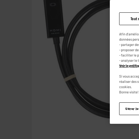
Tout 
Afin d'amélio
données pers
- partager de
- proposer d
- faciliter l
- analyser le 
Voir la polit
Si vous accep
réaliser des 
cookies.
Bonne visite!
Gérer l