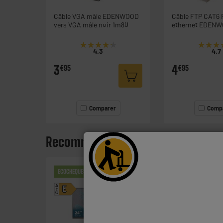
Câble VGA mâle EDENWOOD
Câble FTP CAT6
vers VGA mâle noir 1m80
ethernet EDENW
4P 3M droit
★★★★★
★★★★★
★★★
★★★
4.3
4.7
3
4
€95
€95
Comparer
Comp
Recommandé avec ce produit
ECOCHEQUES
ARRIVAGE
A
E
G