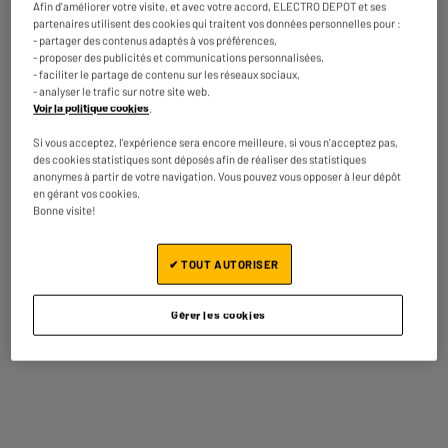
► Vitesse de transmission :
Afin d'améliorer votre visite, et avec votre accord, ELECTRO DEPOT et ses
10Gb/s
partenaires utilisent des cookies qui traitent vos données personnelles pour :
- partager des contenus adaptés à vos préférences,
► Type de cablage : 4 paires
- proposer des publicités et communications personnalisées,
- faciliter le partage de contenu sur les réseaux sociaux,
Découvrir notre Marque et
- analyser le trafic sur notre site web.
nos Produits Edenwood
Voir la politique cookies
.
Nom du fabricant, raison
ELECTRO DEPOT FRANCE
Si vous acceptez, l'expérience sera encore meilleure, si vous n'acceptez pas,
sociale ou marque déposée
des cookies statistiques sont déposés afin de réaliser des statistiques
anonymes à partir de votre navigation. Vous pouvez vous opposer à leur dépôt
en gérant vos cookies.
Adresse électronique
PRODUCTSUPPORT@CONTAC
Bonne visite!
T.ELECTRODEPOT.FR
Adresse postale
1 ROUTE DE VENDEVILLE
✔ TOUT AUTORISER
59155 FACHES THUMESNIL
Code article
971867
Gérer les cookies
On vous propose aussi
BY ELECTRODEPOT
BY ELECTRODEPOT