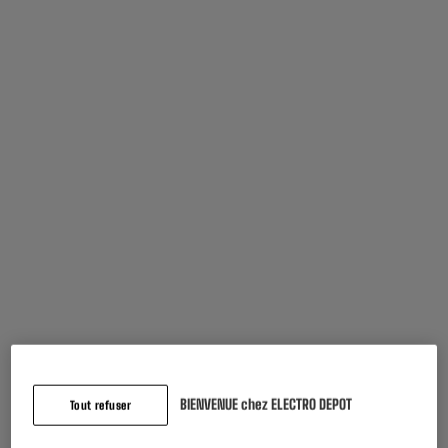
Garantie comprise :
2 ans
Jusqu'en
août 2028
Caractéristiques
Marque
EDENWOOD
Type
Câble réseau
BIENVENUE chez ELECTRO DEPOT
Tout refuser
Caractéristiques
► Catégorie : CAT6
complémentaires
► Blindage : FTP