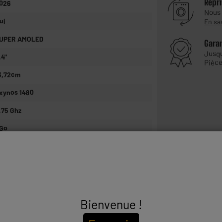
Repri
026
Nous
ui
En sa
UPER AMOLED
Gara
Jusq
,4"
Pièce
3,72cm
xynos 1480
,75 Ghz
Go
28Go
on
out Opérateur
G
Bienvenue !
ano