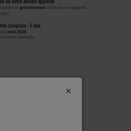
se de votre ancien appareil
 reprenons
gratuitement
votre ancien appareil.
voir +
ntie comprise :
2 ans
u'en
août 2028
s et main d'oeuvre.