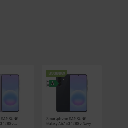
ECOCHEQUES
A
A
G
e SAMSUNG
Smartphone SAMSUNG
5G 128Go
Galaxy A57 5G 128Go Navy