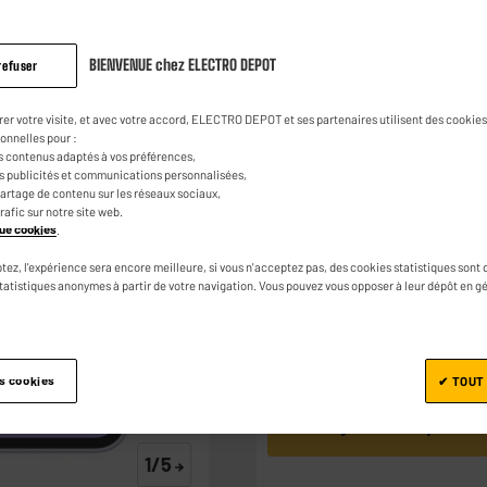
Smartphone SAMS
Lavande
BIENVENUE chez ELECTRO DEPOT
refuser
4.6
(161)
Pose
Lire
161
429
avis.
€
95
rer votre visite, et avec votre accord, ELECTRO DEPOT et ses partenaires utilisent des cookies 
Lien
onnelles pour :
sur
s contenus adaptés à vos préférences,
la
es publicités et communications personnalisées,
4
€
84
0
€
07
0
€
1
Dont
Dont
Dont
même
e partage de contenu sur les réseaux sociaux,
page.
trafic sur notre site web.
ique cookies
.
Fiche d'information sur le produit
tez, l'expérience sera encore meilleure, si vous n'acceptez pas, des cookies statistiques sont 
statistiques anonymes à partir de votre navigation. Vous pouvez vous opposer à leur dépôt en g
es cookies
✔ TOUT
Ajouter au panier
1/5