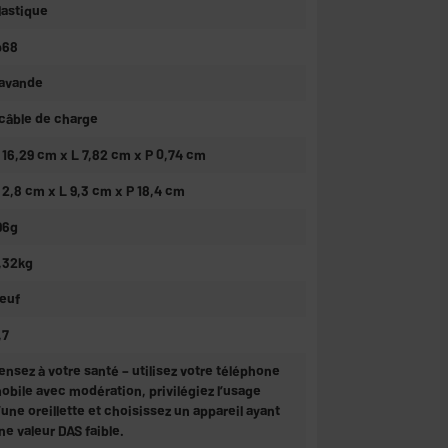
lastique
p68
avande
 câble de charge
 16,29 cm x L 7,82 cm x P 0,74 cm
 2,8 cm x L 9,3 cm x P 18,4 cm
96g
,32kg
euf
,7
ensez à votre santé – utilisez votre téléphone
obile avec modération, privilégiez l’usage
’une oreillette et choisissez un appareil ayant
ne valeur DAS faible.