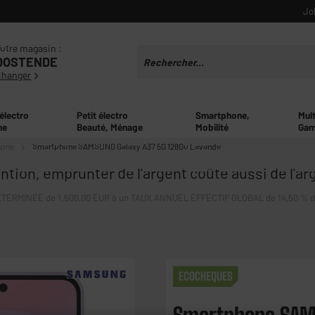
Jo
otre magasin :
OOSTENDE
Changer
 électro
Petit électro
Smartphone,
Mul
ne
Beauté, Ménage
Mobilité
Gam
hone
Smartphone SAMSUNG Galaxy A37 5G 128Go Lavande
ntion, emprunter de l'argent coûte aussi de l'ar
ERMINÉE de 1.500,00 EUR à un TAUX ANNUEL EFFECTIF GLOBAL de 14,50 % dont 
ECOCHEQUES