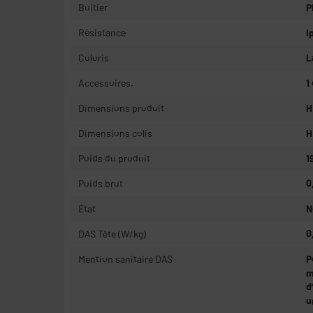
Boitier
P
Résistance
I
Coloris
L
Accessoires.
1
Dimensions produit
H
Dimensions colis
H
Poids du produit
1
Poids brut
0
État
N
DAS Tête (W/kg)
0
Mention sanitaire DAS
P
m
d
u