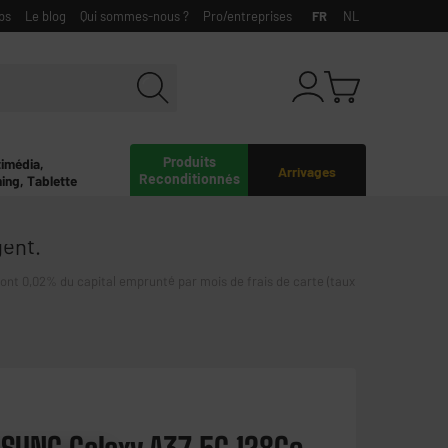
bs
Le blog
Qui sommes-nous ?
Pro/entreprises
FR
NL
Produits
timédia,
Arrivages
Reconditionnés
ing, Tablette
gent.
0,02% du capital emprunté par mois de frais de carte (taux