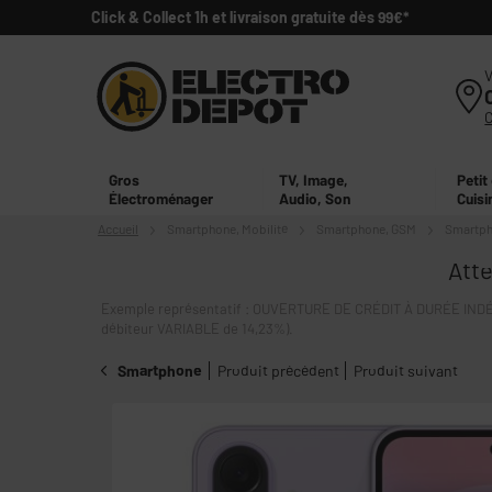
Click & Collect 1h et livraison gratuite dès 99€*
V
Gros
TV, Image,
Petit
Électroménager
Audio, Son
Cuisi
Accueil
Smartphone,
Mobilité
Smartphone, GSM
Smartp
Atte
Exemple représentatif : OUVERTURE DE CRÉDIT À DURÉE INDÉT
débiteur VARIABLE de 14,23%).
Smartphone
Produit précédent
Produit suivant