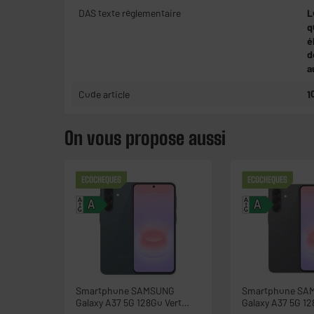
DAS texte réglementaire
L
q
é
d
a
Code article
1
On vous propose aussi
ECOCHEQUES
ECOCHEQUES
A
A
A
A
G
G
Smartphone SAMSUNG
Smartphone SA
Galaxy A37 5G 128Go Vert
Galaxy A37 5G 1