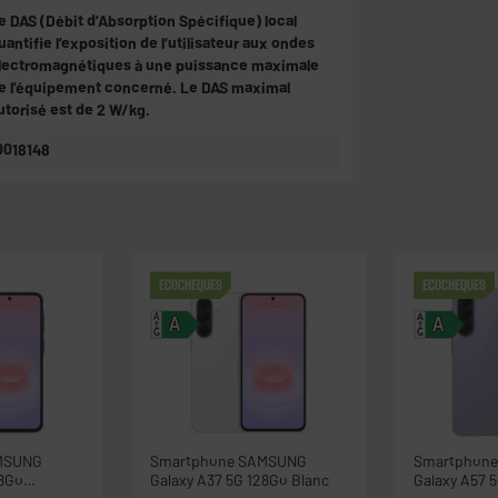
e DAS (Débit d’Absorption Spécifique) local
uantifie l’exposition de l’utilisateur aux ondes
lectromagnétiques à une puissance maximale
e l’équipement concerné. Le DAS maximal
utorisé est de 2 W/kg.
0018148
ECOCHEQUES
ECOCHEQUES
A
A
A
A
G
G
MSUNG
Smartphone SAMSUNG
Smartphon
28Go
Galaxy A37 5G 128Go Blanc
Galaxy A57 