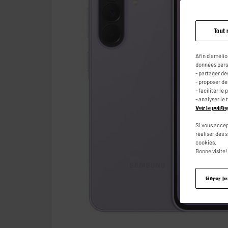
Tout 
Afin d'amélio
données pers
- partager de
- proposer d
- faciliter l
- analyser le 
Voir la polit
Si vous accep
réaliser des 
cookies.
Bonne visite!
Gérer l