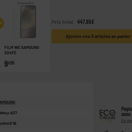
Prix total :
447.85€
Ajouter ces 3 articles au panier
FILM WE SAMSUNG
S24FE
9
€95
AMSUNG
Paye
alaxy A37
avec
En sa
ndroid 16