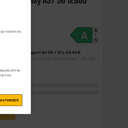
UNG Galaxy A37 5G 128Go
r une question
qui traitent vos
5
Apport de
0€ + 10 x
45.54€
10X
ou
dont coût de financement :
25.45€
déposés afin de
érant vos
 AUTORISER