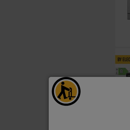
BY ELE
A
B
G