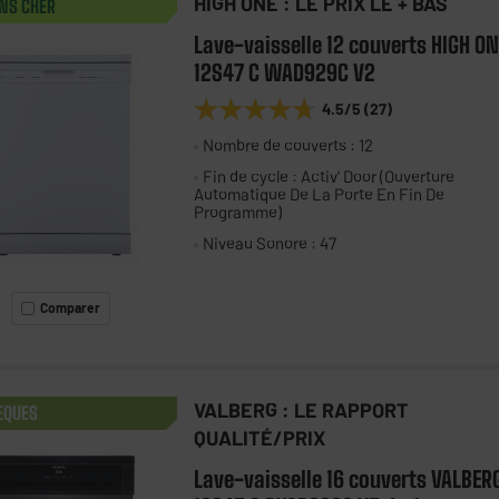
HIGH ONE : LE PRIX LE + BAS
NS CHER
Lave-vaisselle 12 couverts HIGH ON
12S47 C WAD929C V2
★★★★★
★★★★★
4.5
/5
(
27
)
Nombre de couverts : 12
Fin de cycle : Activ' Door (Ouverture
Automatique De La Porte En Fin De
Programme)
Niveau Sonore : 47
Comparer
VALBERG : LE RAPPORT
EQUES
QUALITÉ/PRIX
Lave-vaisselle 16 couverts VALBER