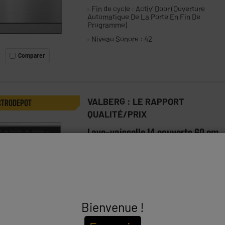
Fin de cycle : Activ' Door (Ouverture
Automatique De La Porte En Fin De
Programme)
Niveau Sonore : 42
Comparer
VALBERG : LE RAPPORT
CTRODEPOT
QUALITÉ/PRIX
Lave-vaisselle 14 couverts 60 cm
VALBERG 14S44 B XAD929C
★★★★★
★★★★★
4.2
/5
(
83
)
Nombre de couverts : 14
Fin de cycle : Activ' Door (Ouverture
Automatique De La Porte En Fin De
Bienvenue !
Programme)
Niveau Sonore : 44