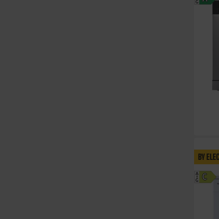
G
BY ELE
A
C
G