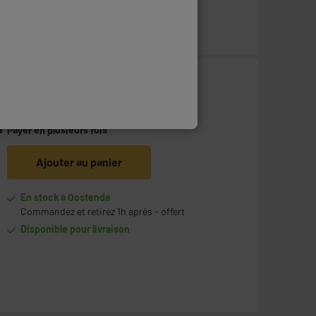
249
€
95
G
Payer en
plusieurs fois
Ajouter au panier
En stock à Oostende
Commandez et retirez 1h après - offert
Disponible pour livraison