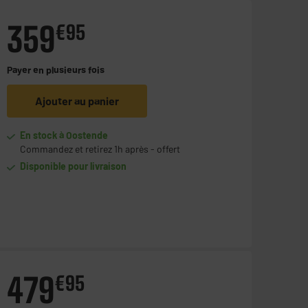
359
€
95
Payer en
plusieurs fois
Ajouter au panier
En stock à Oostende
Commandez et retirez 1h après - offert
Disponible pour livraison
479
€
95