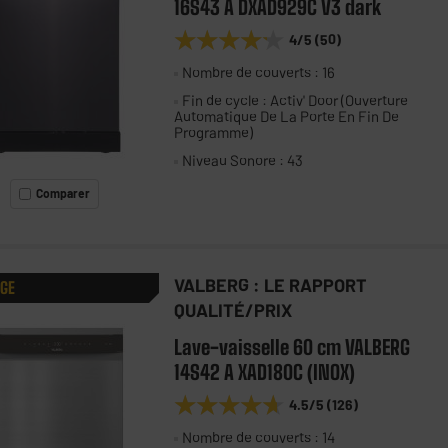
16S43 A DXAD929C V3 dark
★★★★★
★★★★★
4
/5
(
50
)
Nombre de couverts : 16
Fin de cycle : Activ' Door (Ouverture
Automatique De La Porte En Fin De
Programme)
Niveau Sonore : 43
Comparer
VALBERG : LE RAPPORT
AGE
QUALITÉ/PRIX
Lave-vaisselle 60 cm VALBERG
14S42 A XAD180C (INOX)
★★★★★
★★★★★
4.5
/5
(
126
)
Nombre de couverts : 14