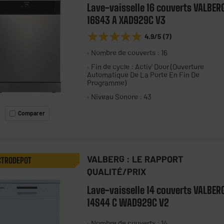
Lave-vaisselle 16 couverts VALBER
16S43 A XAD929C V3
★★★★★
★★★★★
4.9
/5
(
7
)
Nombre de couverts : 16
Fin de cycle : Activ' Door (Ouverture
Automatique De La Porte En Fin De
Programme)
Niveau Sonore : 43
Comparer
VALBERG : LE RAPPORT
CTRODEPOT
QUALITÉ/PRIX
Lave-vaisselle 14 couverts VALBER
14S44 C WAD929C V2
Nombre de couverts : 14