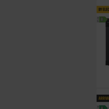
BY ELE
A
B
G
ARRIV
A
A