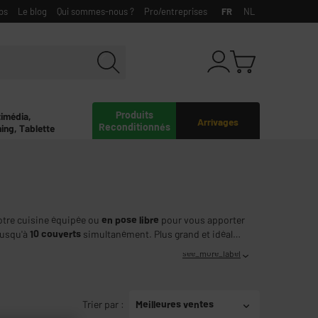
bs
Le blog
Qui sommes-nous ?
Pro/entreprises
FR
NL
Produits
timédia,
Arrivages
Reconditionnés
ing, Tablette
votre cuisine équipée ou
en pose libre
pour vous apporter
 jusqu'à
10 couverts
simultanément. Plus grand et idéal
see_more_label
Trier par
:
Meilleures ventes