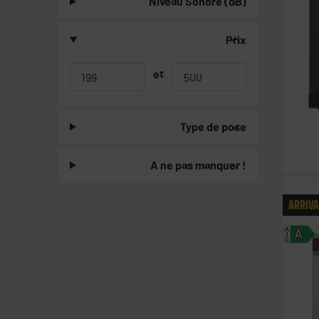
Niveau Sonore (dB)
Prix
et
Type de pose
A ne pas manquer !
ARRIV
A
A
G