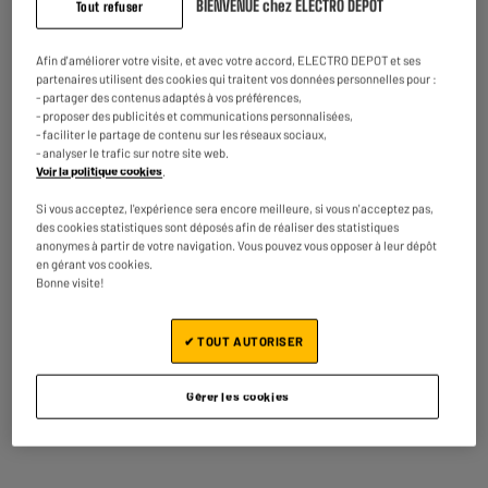
BIENVENUE chez ELECTRO DEPOT
Tout refuser
Afin d'améliorer votre visite, et avec votre accord, ELECTRO DEPOT et ses
partenaires utilisent des cookies qui traitent vos données personnelles pour :
- partager des contenus adaptés à vos préférences,
- proposer des publicités et communications personnalisées,
- faciliter le partage de contenu sur les réseaux sociaux,
- analyser le trafic sur notre site web.
Garantie comprise :
2 ans
Voir la politique cookies
.
Jusqu'en
août 2028
Si vous acceptez, l'expérience sera encore meilleure, si vous n'acceptez pas,
des cookies statistiques sont déposés afin de réaliser des statistiques
anonymes à partir de votre navigation. Vous pouvez vous opposer à leur dépôt
en gérant vos cookies.
Caractéristiques
Bonne visite!
Marque
EDENWOOD
✔ TOUT AUTORISER
Caractéristiques
Boostez votre connectivité
complémentaires
en un instant avec le HUB
USB-A 4 Ports Edenwood.
Gérer les cookies
Compact, pratique et
performant, il vous permet de
brancher jusqu’à 4 appareils
simultanément sur un seul