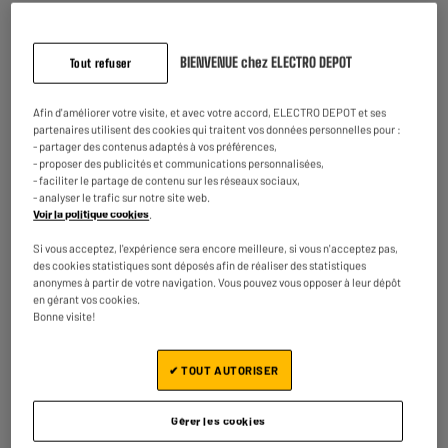
Type de produit
Long
Nombre de fentes
1
BIENVENUE chez ELECTRO DEPOT
Tout refuser
Compatibilité Baguette
Oui, Fentes Larges
Afin d'améliorer votre visite, et avec votre accord, ELECTRO DEPOT et ses
Puissance (W)
900W
partenaires utilisent des cookies qui traitent vos données personnelles pour :
- partager des contenus adaptés à vos préférences,
- proposer des publicités et communications personnalisées,
Nombre de positions
7
- faciliter le partage de contenu sur les réseaux sociaux,
- analyser le trafic sur notre site web.
Tiroir ramasse miettes
Oui
Voir la politique cookies
.
Dimensions produit
H 12,5 cm x L 37,8 cm x P 18
Si vous acceptez, l'expérience sera encore meilleure, si vous n'acceptez pas,
cm
des cookies statistiques sont déposés afin de réaliser des statistiques
anonymes à partir de votre navigation. Vous pouvez vous opposer à leur dépôt
Dimensions colis
H 20 cm x L 16,7 cm x P 42,5
en gérant vos cookies.
cm
Bonne visite!
Caractéristiques
- UNE FENTE UNIQUE POUR
complémentaires
TOUS LES TYPES DE PAIN :
✔ TOUT AUTORISER
faites griller des tranches
fines, épaisses et même de
Gérer les cookies
longues tranches de baguette