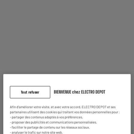
0
€
05
Dont
3X
ou
Apport de
0€ + 3 x
33.33€
dont coût de financement :
0.00€
Découvrez notre Gaufrier TEFAL + Croque-monsieur
Snack collection - SW863J
BIENVENUE chez ELECTRO DEPOT
Tout refuser
Afin d'améliorer votre visite, et avec votre accord, ELECTRO DEPOT et ses
partenaires utilisent des cookies qui traitent vos données personnelles pour :
- partager des contenus adaptés à vos préférences,
- proposer des publicités et communications personnalisées,
- faciliter le partage de contenu sur les réseaux sociaux,
Puissance
Nombre de parts
- analyser le trafic sur notre site web.