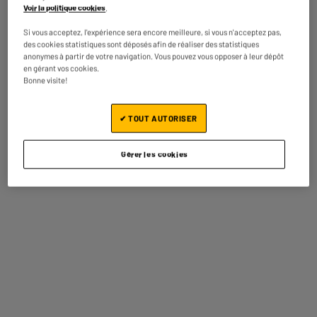
Voir la politique cookies
.
700 watts
Appareil adapté pour réaliser
Si vous acceptez, l'expérience sera encore meilleure, si vous n'acceptez pas,
2 parts, soit environ 1 à 2
des cookies statistiques sont déposés afin de réaliser des statistiques
personnes.
anonymes à partir de votre navigation. Vous pouvez vous opposer à leur dépôt
en gérant vos cookies.
Bonne visite!
✔ TOUT AUTORISER
Gérer les cookies
Nombre de parts
Croque +
Appareil adapté pour réaliser
Faites une économie de place grâce
à cet appareil double fonction :
2 parts, soit environ 1 à 2
Croque et gaufrier.
personnes.