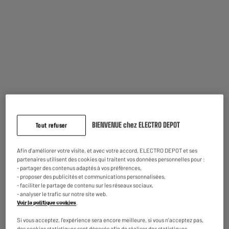
Souvent achetés ensemble
BIENVENUE chez ELECTRO DEPOT
Tout refuser
Afin d'améliorer votre visite, et avec votre accord, ELECTRO DEPOT et ses
partenaires utilisent des cookies qui traitent vos données personnelles pour :
- partager des contenus adaptés à vos préférences,
- proposer des publicités et communications personnalisées,
Gant manique
Manique aluminisée
- faciliter le partage de contenu sur les réseaux sociaux,
aluminisé
21x21cm
- analyser le trafic sur notre site web.
Voir la politique cookies
.
2
1
€45
€95
Si vous acceptez, l'expérience sera encore meilleure, si vous n'acceptez pas,
des cookies statistiques sont déposés afin de réaliser des statistiques