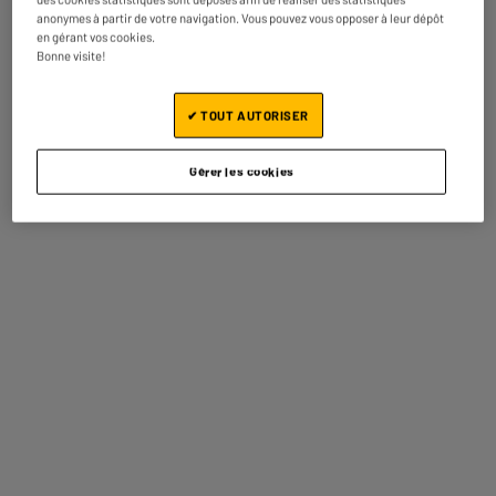
anonymes à partir de votre navigation. Vous pouvez vous opposer à leur dépôt
Prix total :
4.40€
en gérant vos cookies.
Bonne visite!
Ajouter ces 2 articles au panier
✔ TOUT AUTORISER
Gérer les cookies
Garantie comprise :
2 ans
Jusqu'en
août 2028
Pièces et main d'oeuvre.
Caractéristiques
Type de produit
Manique, gant
Coloris
Gris
Matière principale
Polyester
Dimensions produit
H 33 cm x L 15 cm x P 1 cm