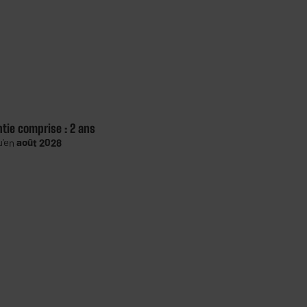
ntie comprise :
2 ans
u'en
août 2028