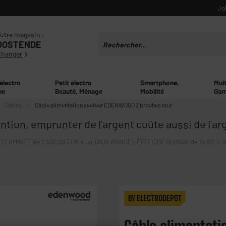
Jo
otre magasin :
OOSTENDE
Changer
 électro
Petit électro
Smartphone,
Mul
ne
Beauté, Ménage
Mobilité
Gam
Câbles
Câble alimentation secteur EDENWOOD 2 broches noir
ntion, emprunter de l'argent coûte aussi de l'ar
ERMINÉE de 1.500,00 EUR à un TAUX ANNUEL EFFECTIF GLOBAL de 14,50 % dont 
BY ELECTRODEPOT