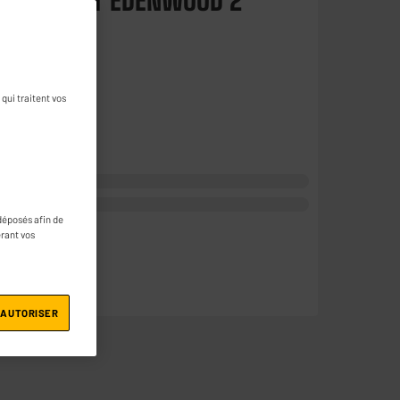
ion secteur EDENWOOD 2
une question
qui traitent vos
déposés afin de
érant vos
 AUTORISER