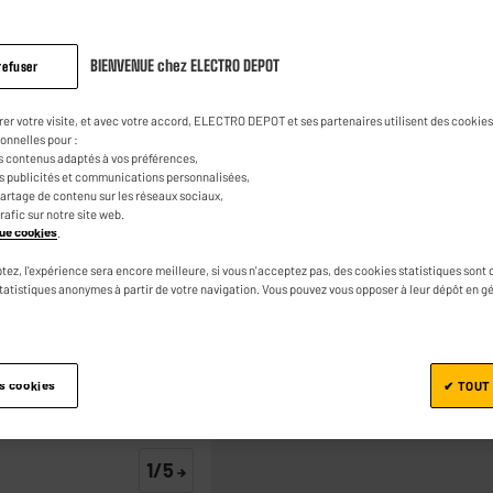
Câble alimentat
broches noir
BIENVENUE chez ELECTRO DEPOT
refuser
4.9
(15)
Poser 
Lire
15
5
€
49
avis.
rer votre visite, et avec votre accord, ELECTRO DEPOT et ses partenaires utilisent des cookies 
Lien
onnelles pour :
sur
s contenus adaptés à vos préférences,
la
es publicités et communications personnalisées,
même
e partage de contenu sur les réseaux sociaux,
page.
trafic sur notre site web.
ique cookies
.
tez, l'expérience sera encore meilleure, si vous n'acceptez pas, des cookies statistiques sont 
statistiques anonymes à partir de votre navigation. Vous pouvez vous opposer à leur dépôt en g
Ajouter au panier
es cookies
✔ TOUT
1/5