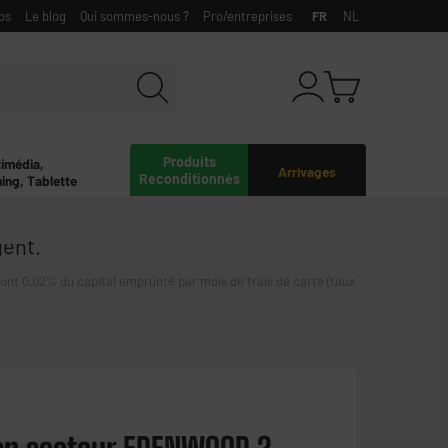
bs
Le blog
Qui sommes-nous ?
Pro/entreprises
FR
NL
Produits
timédia,
Arrivages
Reconditionnés
ing, Tablette
gent.
0,02% du capital emprunté par mois de frais de carte (taux