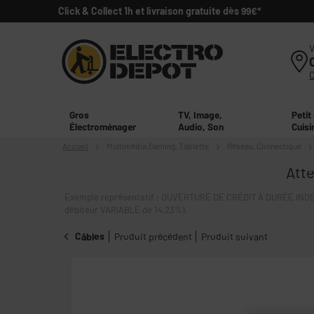
Click & Collect 1h et livraison gratuite dès 99€*
V
Gros
TV, Image,
Petit
Électroménager
Audio, Son
Cuisi
Accueil
Multimédia,
Gaming, Tablette
Réseau, Connectique
Atte
Exemple représentatif : OUVERTURE DE CRÉDIT À DURÉE INDÉT
débiteur VARIABLE de 14,23%).
Câbles
Produit précédent
Produit suivant