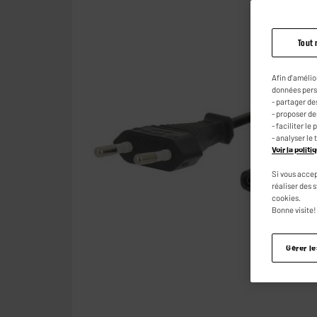
Tout 
Afin d'amélio
données pers
- partager de
- proposer d
- faciliter l
- analyser le 
Voir la polit
Si vous accep
réaliser des 
cookies.
Bonne visite!
Gérer l