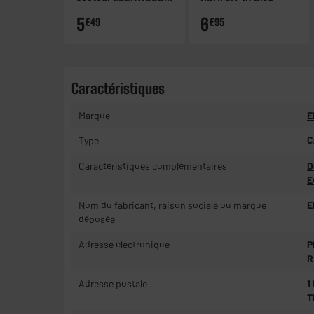
broches noir
5
6
€49
€95
Caractéristiques
Marque
E
Type
C
Caractéristiques complémentaires
D
E
Nom du fabricant, raison sociale ou marque
E
déposée
Adresse électronique
P
R
Adresse postale
1
T