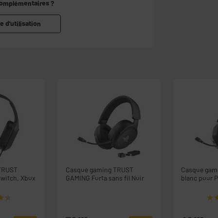
complémentaires ?
e d'utilisation
TRUST
Casque gaming TRUST
Casque gam
Switch, Xbox
GAMING Forta sans fil Noir
blanc pour 
★★
★★
★
★