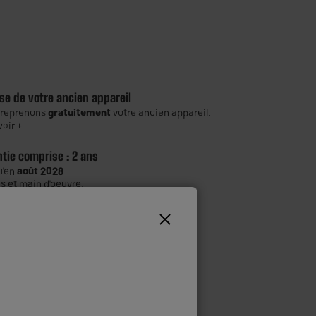
se de votre ancien appareil
 reprenons
gratuitement
votre ancien appareil.
voir +
ntie comprise :
2 ans
u'en
août 2028
s et main d'oeuvre.