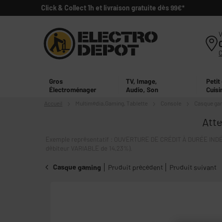
Click & Collect 1h et livraison gratuite dès 99€*
V
Gros
TV, Image,
Petit
Électroménager
Audio, Son
Cuisi
Accueil
Multimédia,
Gaming, Tablette
Console
Casque ga
Atte
Exemple représentatif : OUVERTURE DE CRÉDIT À DURÉE INDÉT
débiteur VARIABLE de 14,23%).
Casque gaming
Produit précédent
Produit suivant