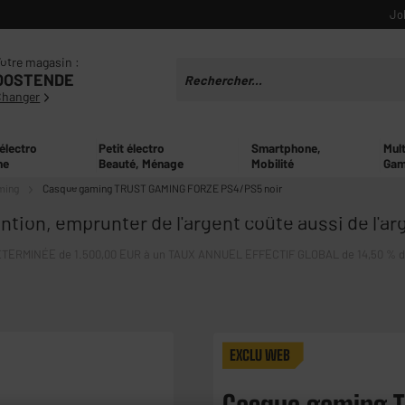
Jo
otre magasin :
OOSTENDE
Changer
 électro
Petit électro
Smartphone,
Mul
ne
Beauté, Ménage
Mobilité
Gam
ming
Casque gaming TRUST GAMING FORZE PS4/PS5 noir
ntion, emprunter de l'argent coûte aussi de l'ar
ERMINÉE de 1.500,00 EUR à un TAUX ANNUEL EFFECTIF GLOBAL de 14,50 % dont 
EXCLU WEB