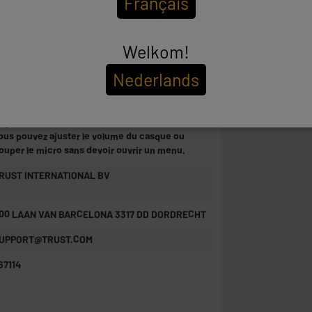
Français
os coéquipiers ou repliez-le lorsque vous
référez jouer hors ligne.
Welkom!
ranchez-le directement
our connecter le casque, branchez-le tout
Nederlands
implement dans la manette DUALSHOCK®4 sans
il. Le câble tressé en nylon de 1,2 m vous
onnera amplement d’espace pour des sessions
e jeu confortables. Grâce à la commande sur fil,
ous pouvez ajuster le volume du casque ou
ouper le micro sans devoir ouvrir un menu.
RUST INTERNATIONAL BV
00 LAAN VAN BARCELONA 3317 DD DORDRECHT
UPPORT@TRUST.COM
67114