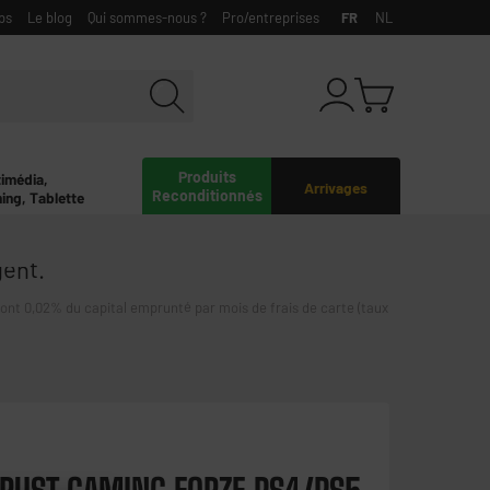
bs
Le blog
Qui sommes-nous ?
Pro/entreprises
FR
NL
Produits
timédia,
Arrivages
Reconditionnés
ing, Tablette
gent.
0,02% du capital emprunté par mois de frais de carte (taux