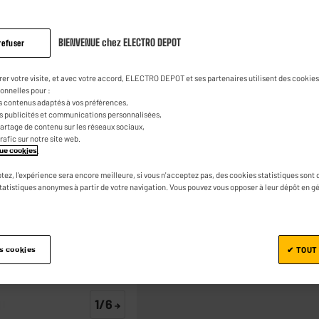
Casque gaming T
noir
BIENVENUE chez ELECTRO DEPOT
refuser
4.0
(53)
Poser 
Lire
53
19
€
95
avis.
rer votre visite, et avec votre accord, ELECTRO DEPOT et ses partenaires utilisent des cookies 
Lien
onnelles pour :
sur
s contenus adaptés à vos préférences,
la
0
€
15
Dont
es publicités et communications personnalisées,
même
e partage de contenu sur les réseaux sociaux,
page.
trafic sur notre site web.
ique cookies
.
tez, l'expérience sera encore meilleure, si vous n'acceptez pas, des cookies statistiques sont 
statistiques anonymes à partir de votre navigation. Vous pouvez vous opposer à leur dépôt en g
Ajouter au panier
es cookies
✔ TOUT
1/6