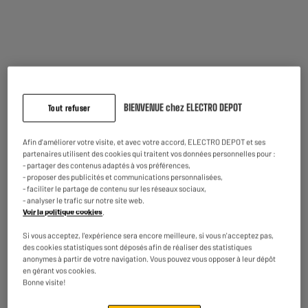
Consommable
Origine
Compatibilité
Compatible entre autres avec
DJ 2710, 2720, 6030
Couleur
Noir
BIENVENUE chez ELECTRO DEPOT
Tout refuser
Caractéristiques
Couleur : Noir
complémentaires
Rendement : 120 pages
(norme ISO/CEI 24711)
Afin d'améliorer votre visite, et avec votre accord, ELECTRO DEPOT et ses
Cartouches d'Encre HP
partenaires utilisent des cookies qui traitent vos données personnelles pour :
Authentiques : une fiabilité
- partager des contenus adaptés à vos préférences,
- proposer des publicités et communications personnalisées,
exceptionnelle pour une
- faciliter le partage de contenu sur les réseaux sociaux,
qualité d'impression
- analyser le trafic sur notre site web.
constante
Voir la politique cookies
.
Protégez la planète : Les
cartouches d'encre HP
Si vous acceptez, l'expérience sera encore meilleure, si vous n'acceptez pas,
des cookies statistiques sont déposés afin de réaliser des statistiques
authentiques sont fabriquées
anonymes à partir de votre navigation. Vous pouvez vous opposer à leur dépôt
à partir de matériaux
en gérant vos cookies.
recyclés. Recyclez vos
Bonne visite!
cartouches gratuitement
avec le programme HP Planet