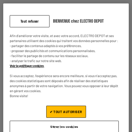
BIENVENUE chez ELECTRO DEPOT
Tout refuser
Lames
Les lames en acier inoxydables et amovibles rendent le nettoyage plus facile.
Afin d'améliorer votre visite, et avec votre accord, ELECTRO DEPOT et ses
partenaires utilisent des cookies qui traitent vos données personnelles pour :
- partager des contenus adaptés à vos préférences,
- proposer des publicités et communications personnalisées,
- faciliter le partage de contenu sur les réseaux sociaux,
- analyser le trafic sur notre site web.
Reprise de votre ancien appareil
Voir la politique cookies
.
Nous reprenons
gratuitement
votre ancien appareil.
En savoir +
Si vous acceptez, l'expérience sera encore meilleure, si vous n'acceptez pas,
des cookies statistiques sont déposés afin de réaliser des statistiques
anonymes à partir de votre navigation. Vous pouvez vous opposer à leur dépôt
Garantie comprise :
2 ans
en gérant vos cookies.
Jusqu'en
août 2028
Bonne visite!
✔ TOUT AUTORISER
Caractéristiques
Marque
HIGH ONE
Gérer les cookies