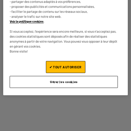
ELECTRO DEPOT
Performer
- partager des contenus adaptés à vos préférences,
compatible EPSON E
- proposer des publicités et communications personnalisées,
15
3
€95
€95
604 XL noir - Ananas
- faciliter le partage de contenu sur les réseaux sociaux,
- analyser le trafic sur notre site web.
Voir la politique cookies
.
Prix total :
19.90€
Si vous acceptez, l'expérience sera encore meilleure, si vous n'acceptez pas,
des cookies statistiques sont déposés afin de réaliser des statistiques
anonymes à partir de votre navigation. Vous pouvez vous opposer à leur dépôt
Ajouter ces 2 articles au panier
en gérant vos cookies.
Bonne visite!
✔ TOUT AUTORISER
Payez ce produit dans nos magasins
avec des écochèques
En savoir plus
Gérer les cookies
Caractéristiques
Marque
ELECTRO DEPOT
Référence
E604 - Ananas