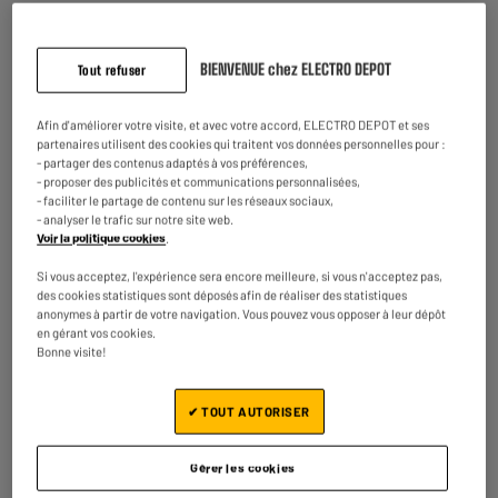
Prix total :
25.90€
BIENVENUE chez ELECTRO DEPOT
Tout refuser
Ajouter ces 2 articles au panier
Afin d'améliorer votre visite, et avec votre accord, ELECTRO DEPOT et ses
partenaires utilisent des cookies qui traitent vos données personnelles pour :
- partager des contenus adaptés à vos préférences,
- proposer des publicités et communications personnalisées,
- faciliter le partage de contenu sur les réseaux sociaux,
Caractéristiques
- analyser le trafic sur notre site web.
Voir la politique cookies
.
Marque
CANON
Si vous acceptez, l'expérience sera encore meilleure, si vous n'acceptez pas,
Référence
PG540
des cookies statistiques sont déposés afin de réaliser des statistiques
anonymes à partir de votre navigation. Vous pouvez vous opposer à leur dépôt
en gérant vos cookies.
Consommable
Origine
Bonne visite!
Compatibilité
CANON
✔ TOUT AUTORISER
Couleur
Noir
Caractéristiques
Compatibilités:
Gérer les cookies
complémentaires
PIXMA SERIES : MX475/