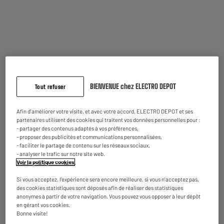
GROS MÉNAGER
BIENVENUE chez ELECTRO DEPOT
Tout refuser
VOTRE HOTTE
Afin d'améliorer votre visite, et avec votre accord, ELECTRO DEPOT et ses
partenaires utilisent des cookies qui traitent vos données personnelles pour :
- partager des contenus adaptés à vos préférences,
Quel type de hotte choisir ?
- proposer des publicités et communications personnalisées,
• Par évacuation extérieure : envoie directement les odeurs
- faciliter le partage de contenu sur les réseaux sociaux,
et les vapeurs vers l'extérieur grâce à une gaine
- analyser le trafic sur notre site web.
Voir la politique cookies
.
d'évacuation de l'air.
• Par recyclage : moins puissante mais aucune installation
Si vous acceptez, l'expérience sera encore meilleure, si vous n'acceptez pas,
particulière n'est nécessaire. L'air est filtré grâce à un filtre
des cookies statistiques sont déposés afin de réaliser des statistiques
anonymes à partir de votre navigation. Vous pouvez vous opposer à leur dépôt
à charbon qu'il faut remplacer tous les 4 à 6 mois.
en gérant vos cookies.
Quelle capacité d'aspiration ?
Bonne visite!