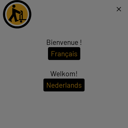
Click & Collect 1h et livraison gratuite dès 99€*
NL
Menu
Bienvenue !
TRUCS POUR BIEN ACHETER
Français
INFORMATIQUE MULTIMÉDIA
TÉLÉPHONIE ET GPS
Welkom!
IMAGE ET SON
GROS MÉNAGER
Nederlands
PETIT MÉNAGER
ENTRETIEN DE LA MAISON
SANTÉ - BEAUTÉ