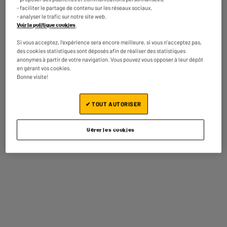
- faciliter le partage de contenu sur les réseaux sociaux,
- analyser le trafic sur notre site web.
Voir la politique cookies
.
ECOCHEQUES
ARRIVAGE
Si vous acceptez, l'expérience sera encore meilleure, si vous n'acceptez pas,
A
A
A
G
des cookies statistiques sont déposés afin de réaliser des statistiques
G
G
anonymes à partir de votre navigation. Vous pouvez vous opposer à leur dépôt
en gérant vos cookies.
Bonne visite!
✔ TOUT AUTORISER
Lave-linge hublot 9 kg
LG 55QNED70 - TV 55" 4K
VALBERG WF 914 A-10 SD
QNED SMART
W566C
Gérer les cookies
★★★★★
★★★★★
★★★★★
★★★★★
4.7
4.3
279
399
€95
€95