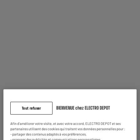
VOIR LA SÉLECTION
BIENVENUE chez ELECTRO DEPOT
Tout refuser
Afin d'améliorer votre visite, et avec votre accord, ELECTRO DEPOT et ses
partenaires utilisent des cookies qui traitent vos données personnelles pour :
- partager des contenus adaptés à vos préférences,
Notre sélection pour vous
- proposer des publicités et communications personnalisées,