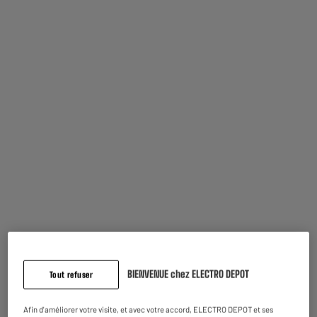
Apport de
0€ + 18 x
33.11€
dont coût de financement :
18X
ou
56.03€
5,2-26
W
CHARGEUR
PUISSANCE
NON-INCLUS
DE CHARGE
MINI/MAXI
BIENVENUE chez ELECTRO DEPOT
Tout refuser
Afin d'améliorer votre visite, et avec votre accord, ELECTRO DEPOT et ses