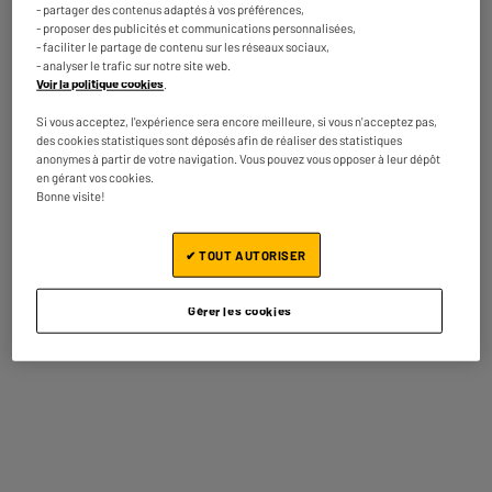
- partager des contenus adaptés à vos préférences,
Ecran : 6,1", Super Retina XDR OLED, 2556 x 1779
- proposer des publicités et communications personnalisées,
à 460 ppp
- faciliter le partage de contenu sur les réseaux sociaux,
Processeur : Apple A16 Bionic, RAM 6
- analyser le trafic sur notre site web.
Capacité de la batterie (mAh) : 3200 mAh
Voir la politique cookies
.
★★★★★
★★★★★
499
€
95
Si vous acceptez, l'expérience sera encore meilleure, si vous n'acceptez pas,
5
/5
(
1
)
des cookies statistiques sont déposés afin de réaliser des statistiques
Payer en
plusieurs fois
anonymes à partir de votre navigation. Vous pouvez vous opposer à leur dépôt
Comparer
Disponible à Oostende,
en gérant vos cookies.
Bonne visite!
5 jours après votre commande
- offert
Disponible pour livraison
✔ TOUT AUTORISER
Gérer les cookies
RECONDITIONNÉ
APPLE iPhone 13 128Go Noir Reconditionné grade
éco
Ecran : 6,1", Super Retina OLED, 2532 x 1170p
Processeur : 3,2 Ghz Octa-Core, RAM 4
Capacité de la batterie (mAh) : 3240 mAh