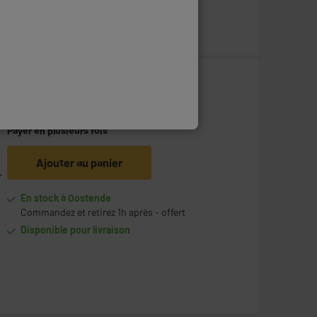
99
€
95
o
Payer en
plusieurs fois
Ajouter au panier
+
En stock à Oostende
Commandez et retirez 1h après - offert
Disponible pour livraison