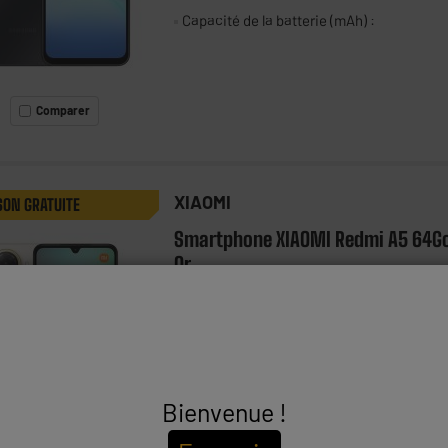
Capacité de la batterie (mAh) :
Comparer
XIAOMI
SON GRATUITE
Smartphone XIAOMI Redmi A5 64G
Or
Ecran : 6,88", IPS - 120Hz, 1640 x 720p HD
Processeur : 1,8 Ghz Octa-Core, RAM 3
Capacité de la batterie (mAh) : 5200 mAh
Bienvenue !