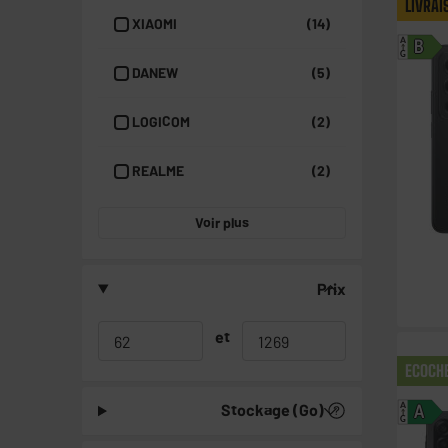
LIVRAI
XIAOMI
(14)
A
B
G
DANEW
(5)
LOGICOM
(2)
REALME
(2)
Voir plus
Prix
et
ECOCH
Stockage (Go)
A
A
G