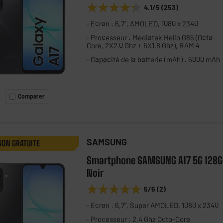
★★★★★
★★★★★
4.1
/5
(
253
)
Ecran : 6,7", AMOLED, 1080 x 2340
Processeur : Mediatek Helio G85 (Octa-
Core, 2X2.0 Ghz + 6X1.8 Ghz), RAM 4
Capacité de la batterie (mAh) : 5000 mAh
Comparer
SAMSUNG
SON GRATUITE
Smartphone SAMSUNG A17 5G 128G
Noir
★★★★★
★★★★★
5
/5
(
2
)
Ecran : 6,7", Super AMOLED, 1080 x 2340
Processeur : 2,4 Ghz Octo-Core