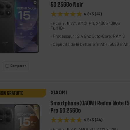
5G 256Go Noir
★★★★★
★★★★★
4.8
/5
(
47
)
Ecran : 6,77", AMOLED, 2400 x 1080p
FullHD+
Processeur : 2,4 Ghz Octo-Core, RAM 8
Capacité de la batterie (mAh) : 5520 mAh
Comparer
XIAOMI
SON GRATUITE
Smartphone XIAOMI Redmi Note 15
Pro 5G 256Go
★★★★★
★★★★★
4.5
/5
(
44
)
Ecran : 6,83", AMOLED, 2772 x 1280