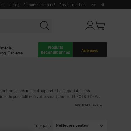
bs
Le blog
Qui sommes-nous ?
Pro/entreprises
FR
NL
Produits
timédia,
Arrivages
Reconditionnés
ing, Tablette
onctions dans un seul appareil ! La plupart des nos
liers de possiblités à votre smartphone ! ELECTRO DEPOT
uverez forcément le smartphone de vos rêves !
see_more_label
Trier par
:
Meilleures ventes