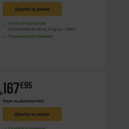
Ajouter au panier
En stock à Oostende
Commandez et retirez 1h après - offert
Disponible pour livraison
167
€
95
o
Payer en
plusieurs fois
Ajouter au panier
En stock à Oostende