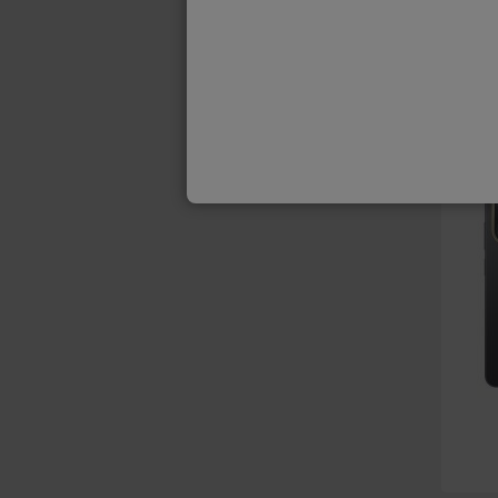
LIVRAI
A
B
G