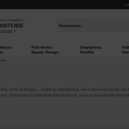
Jo
otre magasin :
OOSTENDE
Changer
 électro
Petit électro
Smartphone,
Mul
ne
Beauté, Ménage
Mobilité
Gam
hone
méra, console de jeux ... Grâce au smartphone, vous retrouvez toutes ces f
e. Grâce à leurs catalogues d'applications, vous pouvez ajouter des mil
ébloqués, compatibles avec les opérateurs français et belges. Vous tro