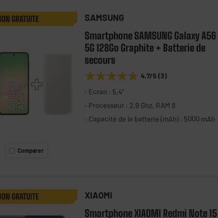
SAMSUNG
SON GRATUITE
Smartphone SAMSUNG Galaxy A56
5G 128Go Graphite + Batterie de
secours
★★★★★
★★★★★
4.7
/5
(
3
)
Ecran : 5,4"
Processeur : 2,9 Ghz, RAM 8
Capacité de la batterie (mAh) : 5000 mAh
Comparer
XIAOMI
SON GRATUITE
Smartphone XIAOMI Redmi Note 15