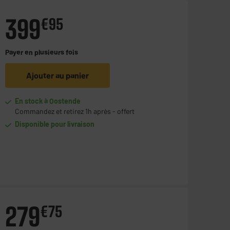
399
€
95
Payer en
plusieurs fois
Ajouter au panier
En stock à Oostende
Commandez et retirez 1h après - offert
Disponible pour livraison
279
€
75