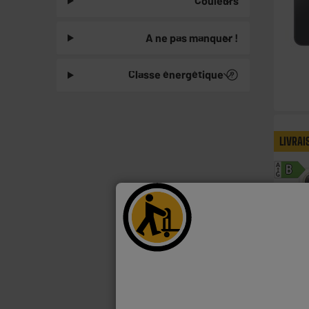
Couleurs
A ne pas manquer !
Classe énergétique
LIVRAI
A
B
G