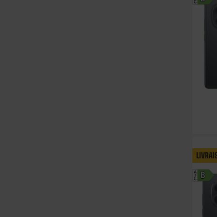
G
LIVRAI
A
B
G