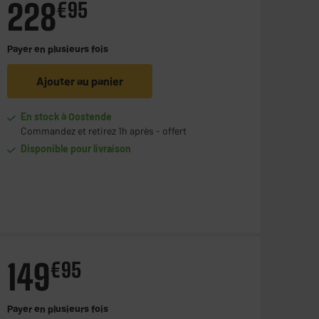
228
€
95
Payer en
plusieurs fois
Ajouter au panier
En stock à Oostende
Commandez et retirez 1h après - offert
Disponible pour livraison
149
€
95
Payer en
plusieurs fois