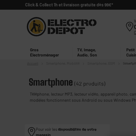
Click & Collect 1h et livraison gratuite dès 99€*
V
Gros
TV, Image,
Petit
Électroménager
Audio, Son
Cuisi
Accueil
Smartphone,
Mobilité
Smartphone, GSM
Smartp
Smartphone
(42 produits)
Téléphone, lecteur MP3, lecteur vidéo, appareil photo, ca
modèles fonctionnent sous Android ou sous Windows Phon
vous propose une large gamme de smartphones pas chers d
Pour voir les
disponibilités de votre
magasin