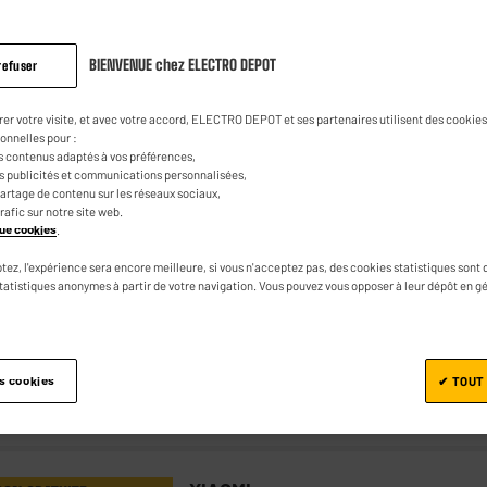
BIENVENUE chez ELECTRO DEPOT
refuser
SAMSUNG
SON GRATUITE
rer votre visite, et avec votre accord, ELECTRO DEPOT et ses partenaires utilisent des cookies 
SAMSUNG A16 4G 128Go Bleu Nuit
onnelles pour :
s contenus adaptés à vos préférences,
★★★★★
★★★★★
4.6
/5
(
11
)
es publicités et communications personnalisées,
e partage de contenu sur les réseaux sociaux,
Ecran : 6,7", Super AMOLED, 1080 x 2340
trafic sur notre site web.
ique cookies
.
Processeur : 2,27 Ghz Octa-Core, RAM 4
Capacité de la batterie (mAh) : 5000 mAh
tez, l'expérience sera encore meilleure, si vous n'acceptez pas, des cookies statistiques sont 
statistiques anonymes à partir de votre navigation. Vous pouvez vous opposer à leur dépôt en g
es cookies
✔ TOUT
Comparer