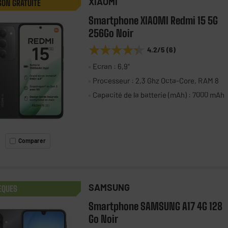
XIAOMI
SON GRATUITE
Smartphone XIAOMI Redmi 15 5G
256Go Noir
★★★★★
★★★★★
4.2
/5
(
6
)
Ecran : 6,9"
Processeur : 2,3 Ghz Octa-Core, RAM 8
Capacité de la batterie (mAh) : 7000 mAh
Comparer
SAMSUNG
EQUES
Smartphone SAMSUNG A17 4G 128
Go Noir