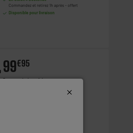
Commandez et retirez 1h après - offert
Disponible pour livraison
99
€
95
o
Payer en
plusieurs fois
+
Ajouter au panier
En stock à Oostende
Commandez et retirez 1h après - offert
Disponible pour livraison