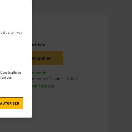
114
€
95
qui traitent vos
Payer en
plusieurs fois
Ajouter au panier
En stock à Oostende
déposés afin de
érant vos
Commandez et retirez 1h après - offert
Disponible pour livraison
 AUTORISER