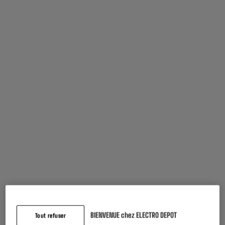
0
€
07
Dont
Souvent achetés ensemble
BY ELECTRODEPOT
BY ELECTRODEPOT
BIENVENUE chez ELECTRO DEPOT
Tout refuser
CHARGEUR SECTEUR
CABLE EDENWOOD 1M