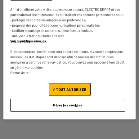
EDENWOOD 45W USB
USB C VERS USB C
Afin d'améliorer votre visite, et avec votre accord, ELECTRO DEPOT et ses
C + CABLE USB C USB
BLANC
17
4
partenaires utilisent des cookies qui traitent vos données personnelles pour :
€95
€95
C 1M
- partager des contenus adaptés à vos préférences,
- proposer des publicités et communications personnalisées,
- faciliter le partage de contenu sur les réseaux sociaux,
Prix total :
22.90€
- analyser le trafic sur notre site web.
Voir la politique cookies
.
Ajouter ces 2 articles au panier
Si vous acceptez, l'expérience sera encore meilleure, si vous n'acceptez pas,
des cookies statistiques sont déposés afin de réaliser des statistiques
anonymes à partir de votre navigation. Vous pouvez vous opposer à leur dépôt
en gérant vos cookies.
Bonne visite!
Reprise de votre ancien appareil
Nous reprenons
gratuitement
votre ancien appareil.
En savoir +
✔ TOUT AUTORISER
Garantie comprise :
2 ans
Gérer les cookies
Jusqu'en
août 2028
Caractéristiques